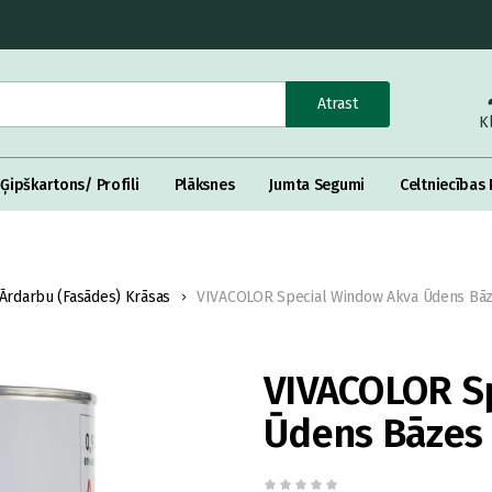
Atrast
K
Ģipškartons/ Profili
Plāksnes
Jumta Segumi
Celtniecības 
Ārdarbu (Fasādes) Krāsas
VIVACOLOR Special Window Akva Ūdens Bāz
VIVACOLOR S
Ūdens Bāzes 