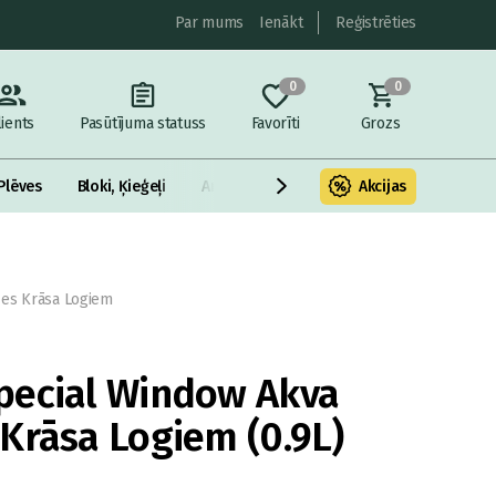
Par mums
Ienākt
Reģistrēties
0
0
lients
Pasūtījuma statuss
Favorīti
Grozs
Plēves
Bloki, Ķieģeļi
Armatūra un metāls
Akcijas
Fasādes Siltināš
es Krāsa Logiem
pecial Window Akva
Krāsa Logiem (0.9L)