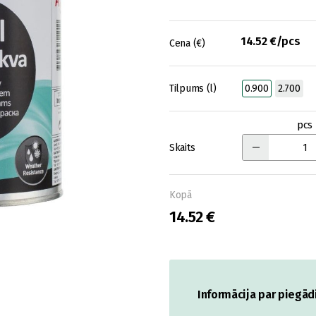
14.52 €/pcs
Cena (€)
Tilpums (l)
0.900
2.700
pcs
Skaits
Kopā
14.52 €
Informācija par piegād