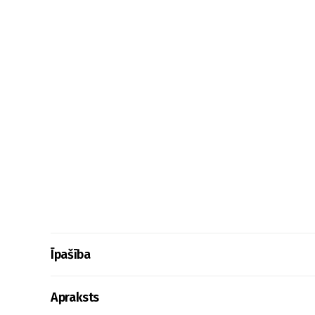
Īpašība
Apraksts