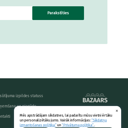
Parakstīties
sūtījuma izpildes statuss
ņemšana un piegāde
×
powered by
Mēs apstrādājam sīkdatnes, lai padarītu mūsu vietni ērtāku
ntakti
un personalizētāku jums. Vairāk informācijas:
“Sīkdatņu
izmantošanas politika”
un
“Privātuma politika”.
.