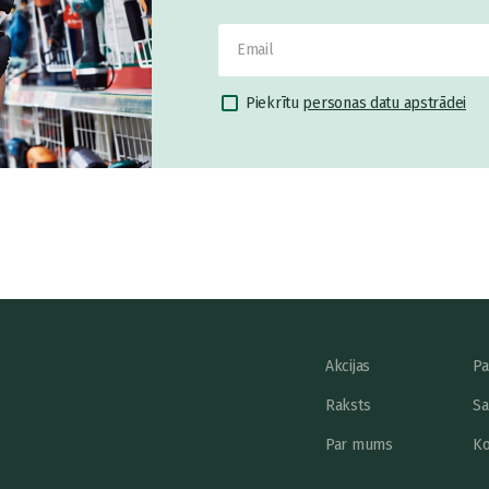
Piekrītu
personas datu apstrādei
Akcijas
Pa
Raksts
Sa
Par mums
Ko