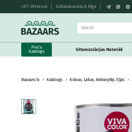
+371 29334440
Katlakalna iela 8, Rīga
Preču
Siltumizolācijas Materiāli
Katalogs
Bazaars.lv
Katalogs
Krāsas, Lakas, Antiseptiķi, Eļļas