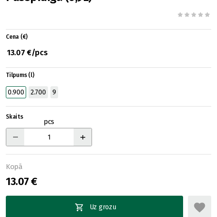
Cena (€)
13.07 €/pcs
Tilpums (l)
0.900
2.700
9
Skaits
pcs
Kopā
13.07 €
Uz grozu