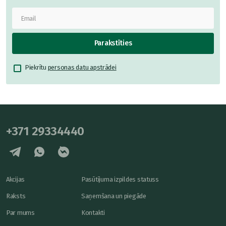
Parakstīties
Piekrītu
personas datu apstrādei
+371 29334440
Akcijas
Pasūtījuma izpildes statuss
Raksts
Saņemšana un piegāde
Par mums
Kontakti