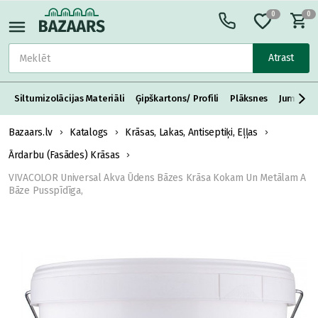
0
0
Atrast
Siltumizolācijas Materiāli
Ģipškartons/ Profili
Plāksnes
Jumta S
Bazaars.lv
Katalogs
Krāsas, Lakas, Antiseptiķi, Eļļas
Ārdarbu (Fasādes) Krāsas
VIVACOLOR Universal Akva Ūdens Bāzes Krāsa Kokam Un Metālam A
Bāze Pusspīdīga,