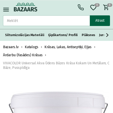
0
0
Atrast
Siltumizolācijas Materiāli
Ģipškartons/ Profili
Plāksnes
Jumta S
Bazaars.lv
Katalogs
Krāsas, Lakas, Antiseptiķi, Eļļas
Ārdarbu (Fasādes) Krāsas
VIVACOLOR Universal Akva Ūdens Bāzes Krāsa Kokam Un Metālam, C
Bāze, Pusspīdīga