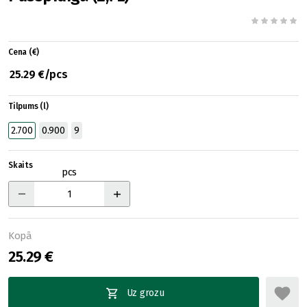
Cena (€)
25.29 €/pcs
Tilpums (l)
2.700
0.900
9
Skaits
pcs
Kopā
25.29 €
Uz grozu