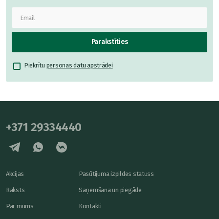
Parakstīties
Piekrītu
personas datu apstrādei
+371 29334440
Akcijas
Pasūtījuma izpildes statuss
Raksts
Saņemšana un piegāde
Par mums
Kontakti