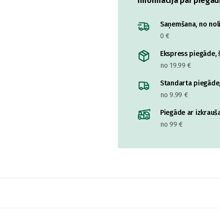
Informācija par piegād
Saņemšana, no nolik
0 €
Ekspress piegāde, š
no 19.99 €
Standarta piegāde,
no 9.99 €
Piegāde ar izkrauša
no 99 €