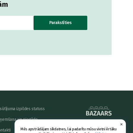
jām
Parakstīties
sūtījuma izpildes statuss
ņemšana un piegāde
×
powered by
Mēs apstrādājam sīkdatnes, lai padarītu mūsu vietni ērtāku
ntakti