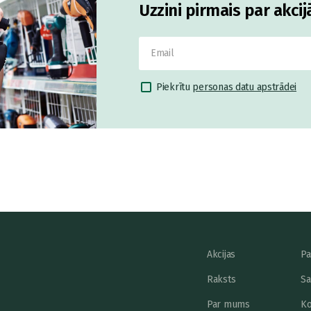
Uzzini pirmais par akci
Piekrītu
personas datu apstrādei
Akcijas
Pa
Raksts
Sa
Par mums
Ko