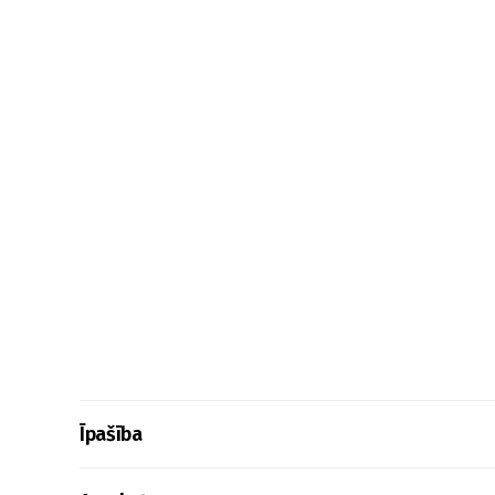
Īpašība