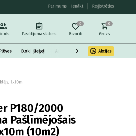
Par mums
Ienākt
Reģistrēties
0
0
lients
Pasūtījuma statuss
Favorīti
Grozs
Plēves
Bloki, Ķieģeļi
Armatūra un metāls
Akcijas
Fasādes Siltināš
klājs, 1x10m
ter P180/2000
a Pašlīmējošais
1x10m (10m2)