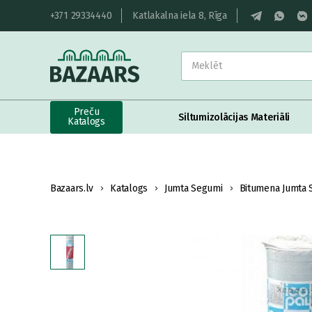
+371 29334440
Katlakalna iela 8, Rīga
Preču
Siltumizolācijas Materiāli
Katalogs
Bazaars.lv
Katalogs
Jumta Segumi
Bitumena Jumta 