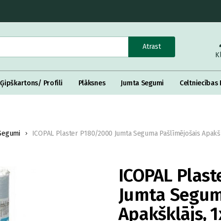
Atrast
K
Ģipškartons/ Profili
Plāksnes
Jumta Segumi
Celtniecības 
Segumi
ICOPAL Plaster P180/2000 Jumta Seguma Pašlīmējošais Apakš
ICOPAL Plas
Jumta Segum
Apakšklājs, 