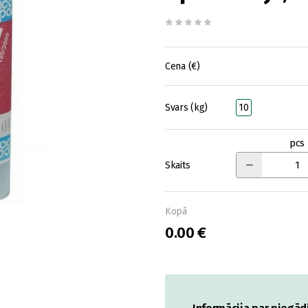
Cena (€)
Svars (kg)
10
pcs
Skaits
Kopā
0.00 €