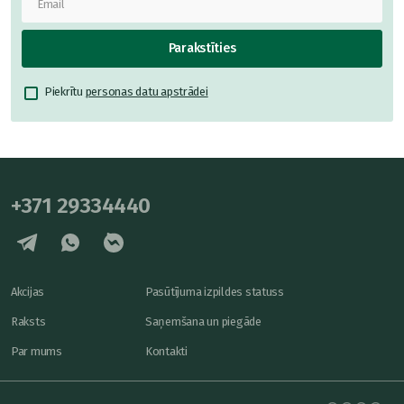
Parakstīties
Piekrītu
personas datu apstrādei
+371 29334440
Akcijas
Pasūtījuma izpildes statuss
Raksts
Saņemšana un piegāde
Par mums
Kontakti