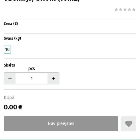
Cena (€)
Svars (kg)
10
Skaits
pcs
Kopā
0.00 €