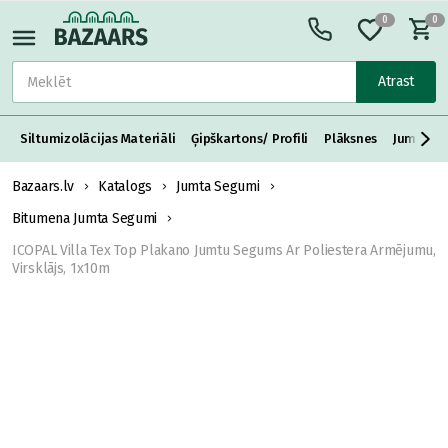
0
0
Atrast
Siltumizolācijas Materiāli
Ģipškartons/ Profili
Plāksnes
Jumta S
Bazaars.lv
Katalogs
Jumta Segumi
Bitumena Jumta Segumi
ICOPAL Villa Tex Top Plakano Jumtu Segums Ar Poliestera Armējumu,
Virsklājs, 1x10m