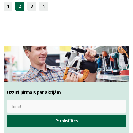
1
2
3
4
Uzzini pirmais par akcijām
Parakstīties