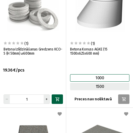
(1)
(1)
Betona Izlīdzināšanas Gredzens KCO-
Betona Konuss AGKE (15
5 (H 50mm) ⌀600mm
1500x625x600 mm)
19.36 €/pcs
1000
1500
Preces nav noliktavā