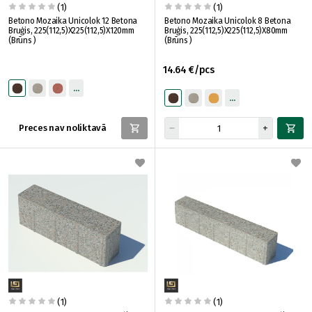
(1)
(1)
Betono Mozaika Unicolok 12 Betona
Betono Mozaika Unicolok 8 Betona
Bruģis, 225(112,5)X225(112,5)X120mm
Bruģis, 225(112,5)X225(112,5)X80mm
(Brūns )
(Brūns )
14.64 €/pcs
Preces nav noliktavā
(1)
(1)