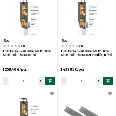
(1)
(1)
FIBO Keramiskais Dūmvads D160mm
FIBO Keramiskais Dūmvads D160mm
Skurstenis 36x36cm (7m)
Skurstenis 36x36cm Ar Ventilāciju (7m)
1 258.40 €/pcs
1 433.85 €/pcs