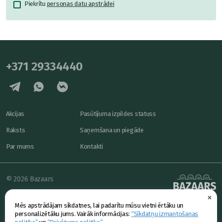
Piekrītu
personas datu apstrādei
+371 29334440
Akcijas
Pasūtījuma izpildes statuss
Raksts
Saņemšana un piegāde
Par mums
Kontakti
© 2026 Bazaars
×
Konfidencialitāte
powered by
Mēs apstrādājam sīkdatnes, lai padarītu mūsu vietni ērtāku un
Piedāvājums
personalizētāku jums. Vairāk informācijas:
“Sīkdatņu izmantošanas