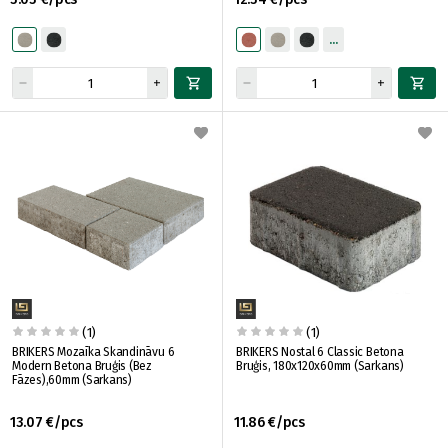
(1)
(1)
BRIKERS Mozaīka Skandināvu 6
BRIKERS Nostal 6 Classic Betona
Modern Betona Bruģis (Bez
Bruģis, 180x120x60mm (Sarkans)
Fāzes),60mm (Sarkans)
13.07 €/pcs
11.86 €/pcs