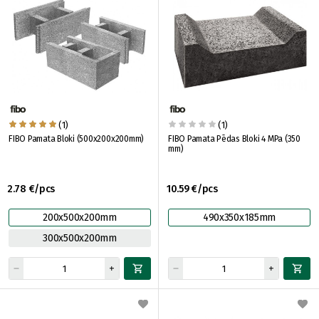
(1)
(1)
FIBO Pamata Bloki (500x200x200mm)
FIBO Pamata Pēdas Bloki 4 MPa (350
mm)
2.78 €/pcs
10.59 €/pcs
200x500x200mm
490x350x185mm
300x500x200mm