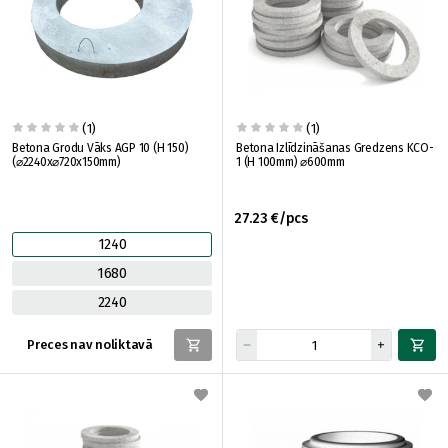
(1)
(1)
Betona Grodu Vāks AGP 10 (H 150)
Betona Izlīdzināšanas Gredzens KCO-
(⌀2240x⌀720x150mm)
1 (H 100mm) ⌀600mm
27.23 €/pcs
1240
1680
2240
Preces nav noliktavā