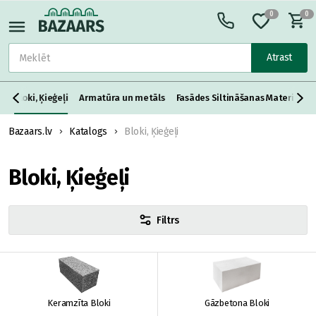
0
0
Atrast
s
Bloki, Ķieģeļi
Armatūra un metāls
Fasādes Siltināšanas Materiāli
Bazaars.lv
Katalogs
Bloki, Ķieģeļi
Bloki, Ķieģeļi
Filtrs
Keramzīta Bloki
Gāzbetona Bloki