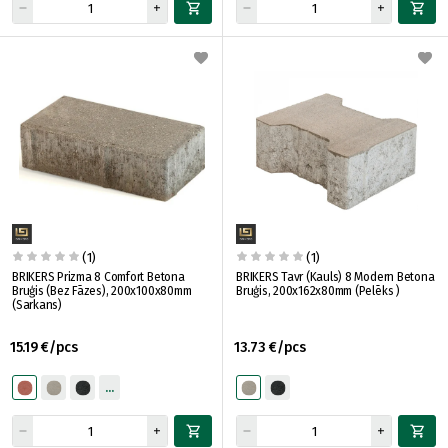
(1)
(1)
BRIKERS Prizma 8 Comfort Betona
BRIKERS Tavr (Kauls) 8 Modern Betona
Bruģis (Bez Fāzes), 200x100x80mm
Bruģis, 200x162x80mm (Pelēks )
(Sarkans)
15.19 €/pcs
13.73 €/pcs