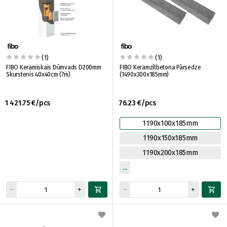
(1)
(1)
FIBO Keramiskais Dūmvads D200mm
FIBO Keramzītbetona Pārsedze
Skurstenis 40x40cm (7m)
(1490x300x185mm)
1 421.75 €/pcs
76.23 €/pcs
1190x100x185mm
1190x150x185mm
1190x200x185mm