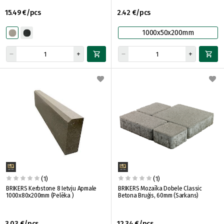
15.49 €/pcs
2.42 €/pcs
1000x50x200mm
(1)
(1)
BRIKERS Kerbstone 8 Ietvju Apmale
BRIKERS Mozaīka Dobele Classic
1000x80x200mm (Pelēka )
Betona Bruģis, 60mm (Sarkans)
3.03 €/pcs
12.34 €/pcs