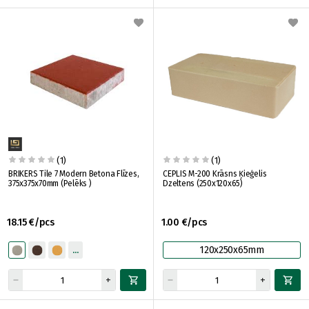
(1)
(1)
BRIKERS Tile 7 Modern Betona Flīzes,
CEPLIS M-200 Krāsns Ķieģelis
375x375x70mm (Pelēks )
Dzeltens (250x120x65)
18.15 €/pcs
1.00 €/pcs
120x250x65mm