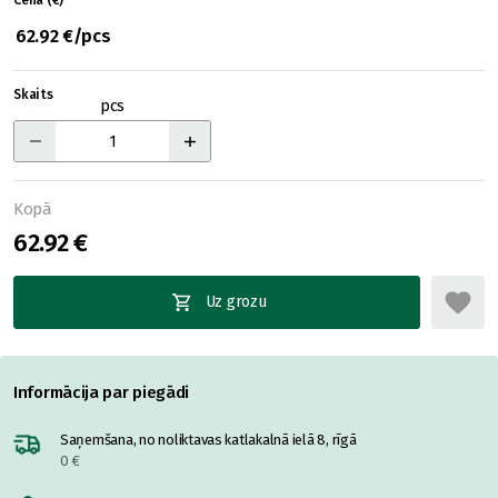
Cena (€)
62.92 €/pcs
Skaits
pcs
Kopā
62.92 €
Uz grozu
Informācija par piegādi
Saņemšana, no noliktavas katlakalnā ielā 8, rīgā
0 €