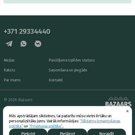
+371 29334440
Akcijas
Pasūtījuma izpildes statuss
Raksts
Saņemšana un piegāde
Par mums
Kontakti
© 2026 Bazaars
×
Konfidencialitāte
powered by
Mēs apstrādājam sīkdatnes, lai padarītu mūsu vietni ērtāku un
Piedāvājums
personalizētāku jums. Vairāk informācijas:
“Sīkdatņu izmantošanas
politika”
un
“Privātuma politika”.
.
Piekrist
Pielāgot
Noraidīt