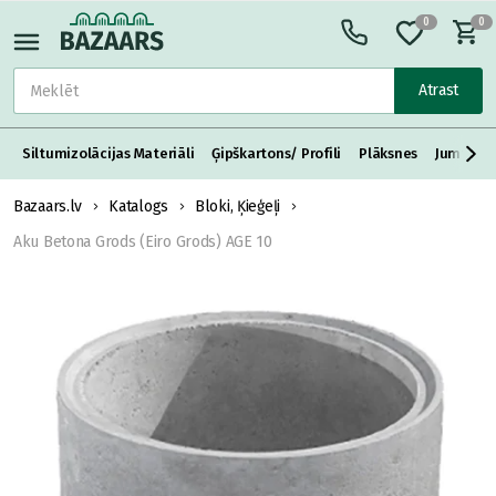
0
0
Atrast
Siltumizolācijas Materiāli
Ģipškartons/ Profili
Plāksnes
Jumta S
Bazaars.lv
Katalogs
Bloki, Ķieģeļi
Aku Betona Grods (Eiro Grods) AGE 10