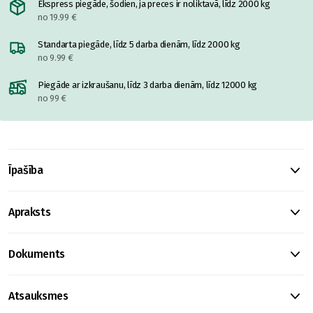
Ekspress piegāde, šodien, ja preces ir noliktavā, līdz 2000 kg
no 19.99 €
Standarta piegāde, līdz 5 darba dienām, līdz 2000 kg
no 9.99 €
Piegāde ar izkraušanu, līdz 3 darba dienām, līdz 12000 kg
no 99 €
Īpašība
Apraksts
Dokuments
Atsauksmes