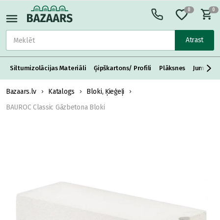
0
0
Atrast
Siltumizolācijas Materiāli
Ģipškartons/ Profili
Plāksnes
Jumta S
Bazaars.lv
Katalogs
Bloki, Ķieģeļi
BAUROC Classic Gāzbetona Bloki