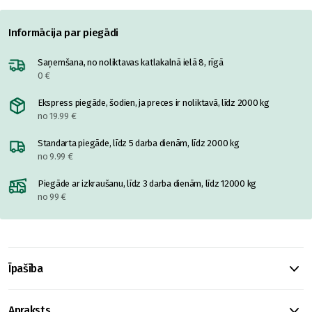
Informācija par piegādi
Saņemšana, no noliktavas katlakalnā ielā 8, rīgā
0 €
Ekspress piegāde, šodien, ja preces ir noliktavā, līdz 2000 kg
no 19.99 €
Standarta piegāde, līdz 5 darba dienām, līdz 2000 kg
no 9.99 €
Piegāde ar izkraušanu, līdz 3 darba dienām, līdz 12000 kg
no 99 €
Īpašība
Apraksts