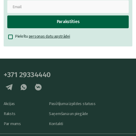
Parakstīties
Piekrītu
personas datu apstrādei
+371 29334440
Akcijas
Pasūtījuma izpildes statuss
Raksts
Saņemšana un piegāde
Par mums
Kontakti