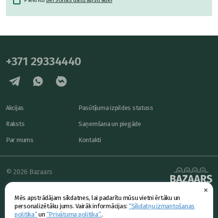
+371 29334440
Akcijas
Pasūtījuma izpildes statuss
Raksts
Saņemšana un piegāde
Par mums
Kontakti
© 2026 Bazaars
×
Konfidencialitāte
powered by
Mēs apstrādājam sīkdatnes, lai padarītu mūsu vietni ērtāku un
Piedāvājums
personalizētāku jums. Vairāk informācijas:
“Sīkdatņu izmantošanas
politika”
un
“Privātuma politika”.
.