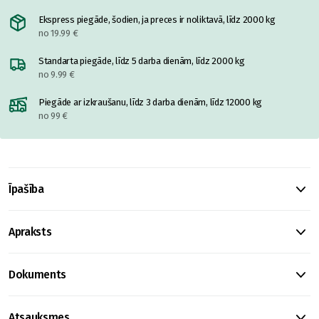
Ekspress piegāde, šodien, ja preces ir noliktavā, līdz 2000 kg
no 19.99 €
Standarta piegāde, līdz 5 darba dienām, līdz 2000 kg
no 9.99 €
Piegāde ar izkraušanu, līdz 3 darba dienām, līdz 12000 kg
no 99 €
Īpašība
Apraksts
Dokuments
Atsauksmes