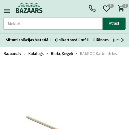
0
0
Atrast
Siltumizolācijas Materiāli
Ģipškartons/ Profili
Plāksnes
Jumta S
Bazaars.lv
Katalogs
Bloki, Ķieģeļi
BAUROC Kārbu Urbis