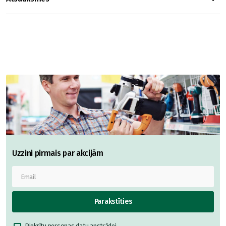
Uzzini pirmais par akcijām
Parakstīties
Piekrītu
personas datu apstrādei