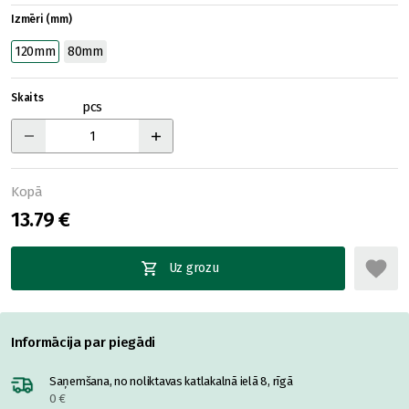
Izmēri (mm)
120mm
80mm
Skaits
pcs
Kopā
13.79 €
Uz grozu
Informācija par piegādi
Saņemšana, no noliktavas katlakalnā ielā 8, rīgā
0 €