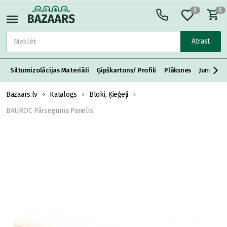
0
0
Atrast
Siltumizolācijas Materiāli
Ģipškartons/ Profili
Plāksnes
Jumta S
Bazaars.lv
Katalogs
Bloki, Ķieģeļi
BAUROC Pārseguma Panelis