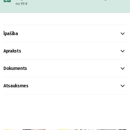
no 99 €
Īpašība
Apraksts
Dokuments
Atsauksmes