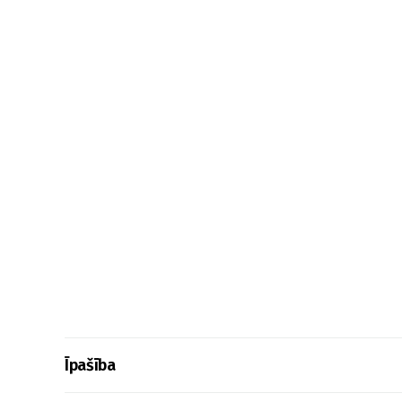
Īpašība