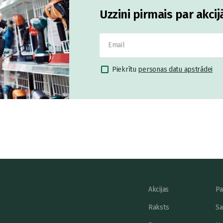
Uzzini pirmais par akci
Piekrītu
personas datu apstrādei
Akcijas
Pa
Raksts
Sa