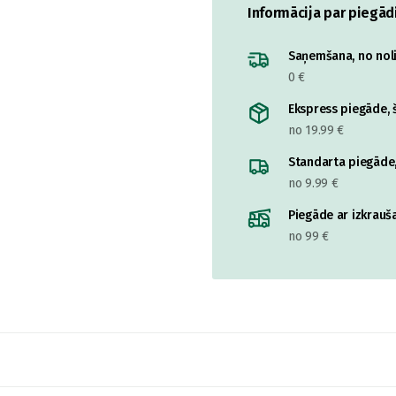
Informācija par piegād
Saņemšana, no nolik
0 €
Ekspress piegāde, š
no 19.99 €
Standarta piegāde,
no 9.99 €
Piegāde ar izkrauša
no 99 €