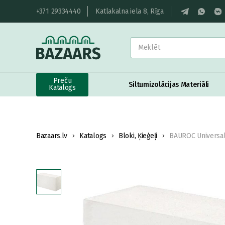
+371 29334440
Katlakalna iela 8, Rīga
Preču
Siltumizolācijas Materiāli
Katalogs
Bazaars.lv
Katalogs
Bloki, Ķieģeļi
BAUROC Universal