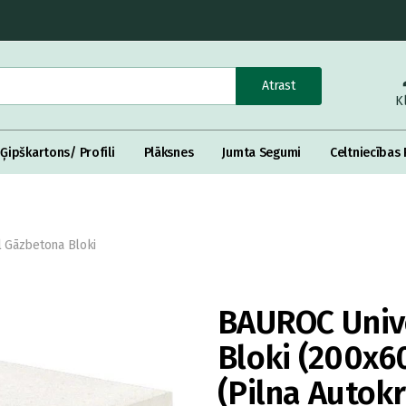
Atrast
K
Ģipškartons/ Profili
Plāksnes
Jumta Segumi
Celtniecības 
 Gāzbetona Bloki
BAUROC Univ
Bloki (200x6
(Pilna Autokr