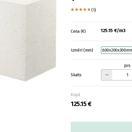
(1)
125.15 €/m3
Cena (€)
Izmēri (mm)
600x200x300m
pcs
Skaits
Kopā
125.15 €