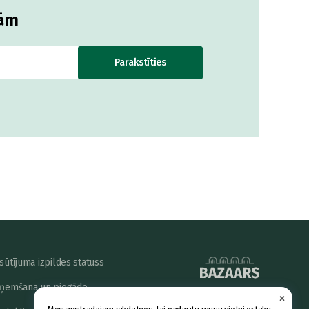
jām
Parakstīties
sūtījuma izpildes statuss
ņemšana un piegāde
×
powered by