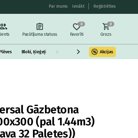
Par mums
Ienākt
Reģistrēties
0
0
lients
Pasūtījuma statuss
Favorīti
Grozs
Plēves
Bloki, Ķieģeļi
Armatūra un metāls
Akcijas
Fasādes Siltināš
ersal Gāzbetona
00x300 (pal 1.44m3)
ava 32 Paletes))