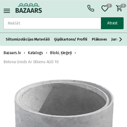
0
0
Atrast
Siltumizolācijas Materiāli
Ģipškartons/ Profili
Plāksnes
Jumta S
Bazaars.lv
Katalogs
Bloki, Ķieģeļi
Betona Grods Ar Dibenu AGD 10