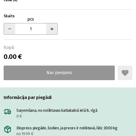
Cena (€)
Skaits
pcs
Kopā
0.00 €
Informācija par piegādi
Saņemšana, no noliktavas katlakalnā ielā 8, rīgā
0 €
Ekspress piegāde, šodien, ja preces ir noliktavā, līdz 2000 kg
no 19.99 €