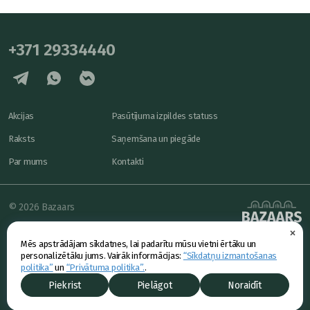
+371 29334440
Akcijas
Pasūtījuma izpildes statuss
Raksts
Saņemšana un piegāde
Par mums
Kontakti
© 2026 Bazaars
×
Konfidencialitāte
powered by
Mēs apstrādājam sīkdatnes, lai padarītu mūsu vietni ērtāku un
Piedāvājums
personalizētāku jums. Vairāk informācijas:
“Sīkdatņu izmantošanas
politika”
un
“Privātuma politika”.
.
Piekrist
Pielāgot
Noraidīt