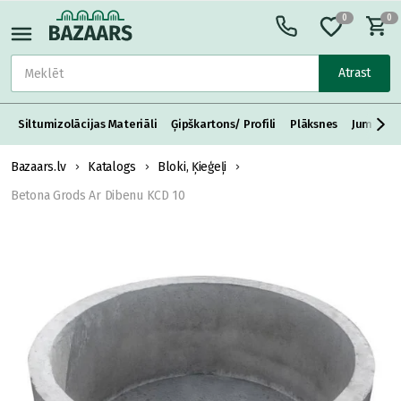
0
0
Atrast
Siltumizolācijas Materiāli
Ģipškartons/ Profili
Plāksnes
Jumta S
Bazaars.lv
Katalogs
Bloki, Ķieģeļi
Betona Grods Ar Dibenu KCD 10