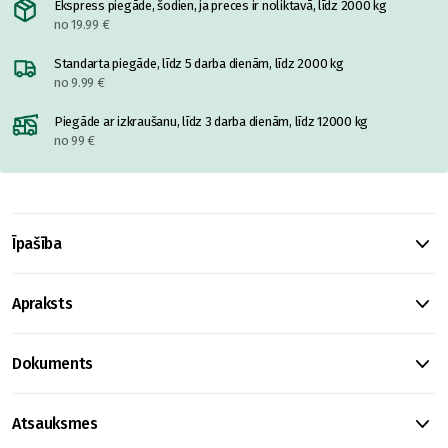
Ekspress piegāde, šodien, ja preces ir noliktavā, līdz 2000 kg
no 19.99 €
Standarta piegāde, līdz 5 darba dienām, līdz 2000 kg
no 9.99 €
Piegāde ar izkraušanu, līdz 3 darba dienām, līdz 12000 kg
no 99 €
Īpašība
Apraksts
Dokuments
Atsauksmes