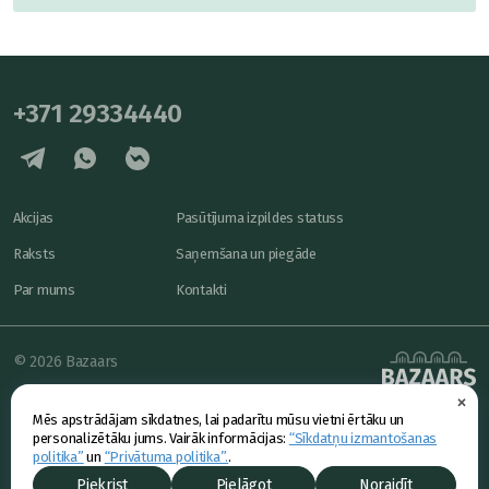
+371 29334440
Akcijas
Pasūtījuma izpildes statuss
Raksts
Saņemšana un piegāde
Par mums
Kontakti
© 2026 Bazaars
×
Konfidencialitāte
powered by
Mēs apstrādājam sīkdatnes, lai padarītu mūsu vietni ērtāku un
Piedāvājums
personalizētāku jums. Vairāk informācijas:
“Sīkdatņu izmantošanas
politika”
un
“Privātuma politika”.
.
Piekrist
Pielāgot
Noraidīt