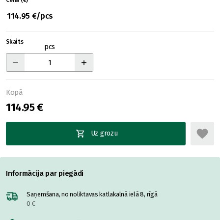
Cena (€)
114.95 €/pcs
Skaits
pcs
Kopā
114.95 €
Uz grozu
Informācija par piegādi
Saņemšana, no noliktavas katlakalnā ielā 8, rīgā
0 €