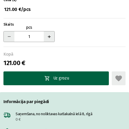
Cena (€)
121.00 €/pcs
Skaits
pcs
Kopā
121.00 €
Uz grozu
Informācija par piegādi
Saņemšana, no noliktavas katlakalnā ielā 8, rīgā
0 €