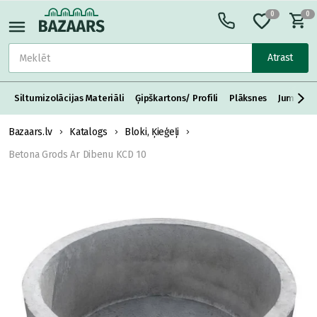
0
0
Atrast
Siltumizolācijas Materiāli
Ģipškartons/ Profili
Plāksnes
Jumta S
Bazaars.lv
Katalogs
Bloki, Ķieģeļi
Betona Grods Ar Dibenu KCD 10