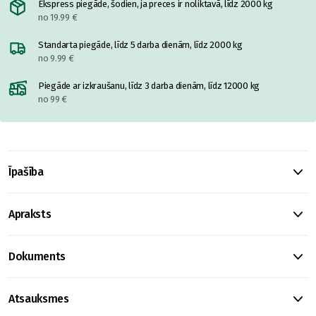
Ekspress piegāde, šodien, ja preces ir noliktavā, līdz 2000 kg
no 19.99 €
Standarta piegāde, līdz 5 darba dienām, līdz 2000 kg
no 9.99 €
Piegāde ar izkraušanu, līdz 3 darba dienām, līdz 12000 kg
no 99 €
Īpašība
Apraksts
Dokuments
Atsauksmes