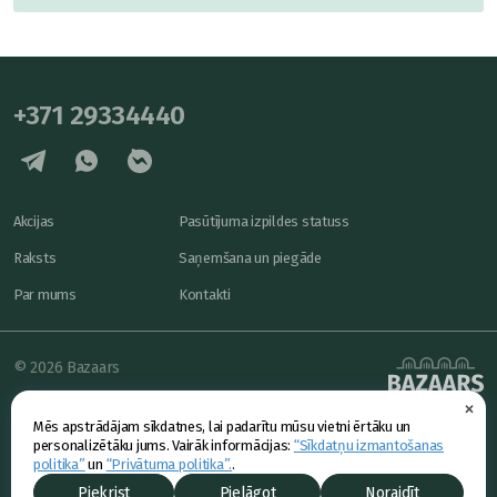
+371 29334440
Akcijas
Pasūtījuma izpildes statuss
Raksts
Saņemšana un piegāde
Par mums
Kontakti
© 2026 Bazaars
×
Konfidencialitāte
powered by
Mēs apstrādājam sīkdatnes, lai padarītu mūsu vietni ērtāku un
Piedāvājums
personalizētāku jums. Vairāk informācijas:
“Sīkdatņu izmantošanas
politika”
un
“Privātuma politika”.
.
Piekrist
Pielāgot
Noraidīt