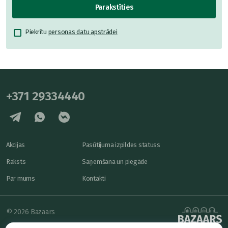
Parakstīties
Piekrītu
personas datu apstrādei
+371 29334440
Akcijas
Pasūtījuma izpildes statuss
Raksts
Saņemšana un piegāde
Par mums
Kontakti
© 2026 Bazaars