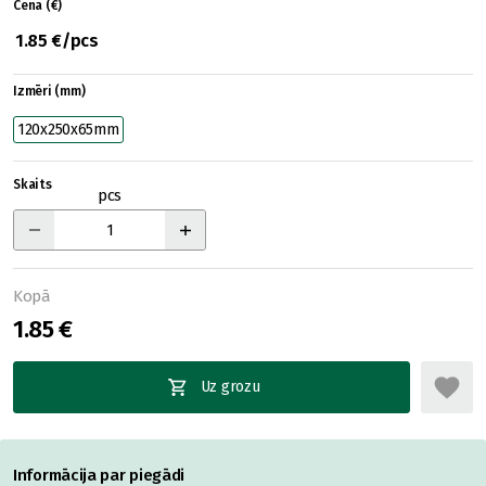
Cena (€)
1.85 €/pcs
Izmēri (mm)
120x250x65mm
Skaits
pcs
Kopā
1.85 €
Uz grozu
Informācija par piegādi