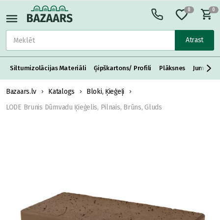
0
0
Atrast
Siltumizolācijas Materiāli
Ģipškartons/ Profili
Plāksnes
Jumta S
Bazaars.lv
Katalogs
Bloki, Ķieģeļi
LODE Brunis Dūmvadu Ķieģelis, Pilnais, Brūns, Gluds