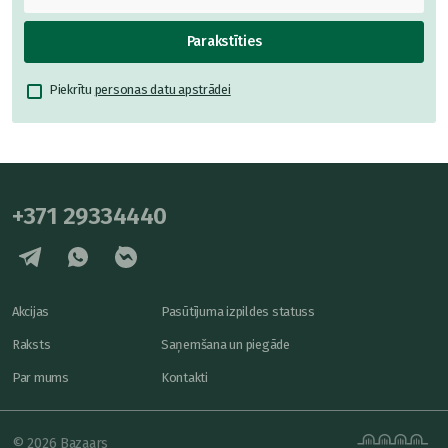
Parakstīties
Piekrītu
personas datu apstrādei
+371 29334440
Akcijas
Pasūtījuma izpildes statuss
Raksts
Saņemšana un piegāde
Par mums
Kontakti
© 2026 Bazaars