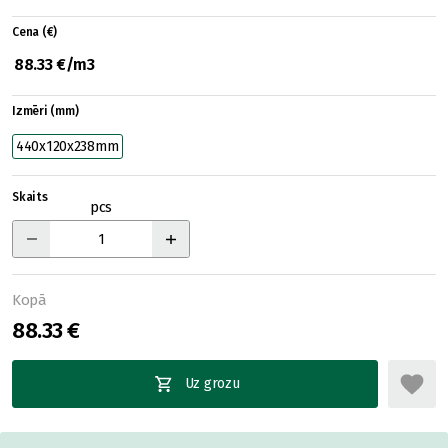
Cena (€)
88.33 €/m3
Izmēri (mm)
440x120x238mm
Skaits
pcs
Kopā
88.33 €
Uz grozu