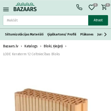
0
0
Atrast
Siltumizolācijas Materiāli
Ģipškartons/ Profili
Plāksnes
Jumta S
Bazaars.lv
Katalogs
Bloki, Ķieģeļi
LODE Keraterm 12 Celtniecības Bloks