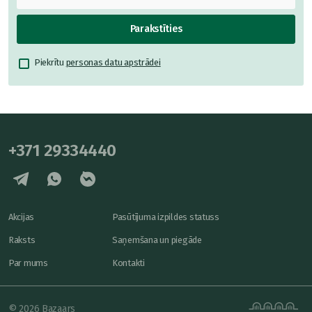
Parakstīties
Piekrītu
personas datu apstrādei
+371 29334440
Akcijas
Pasūtījuma izpildes statuss
Raksts
Saņemšana un piegāde
Par mums
Kontakti
© 2026 Bazaars