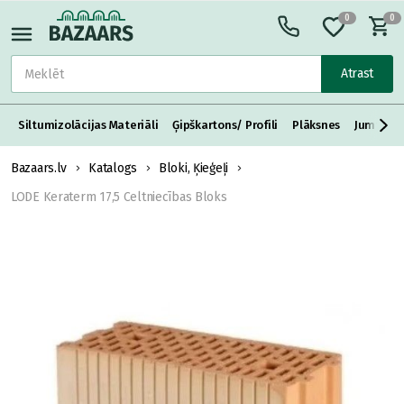
0
0
Atrast
Siltumizolācijas Materiāli
Ģipškartons/ Profili
Plāksnes
Jumta S
Bazaars.lv
Katalogs
Bloki, Ķieģeļi
LODE Keraterm 17,5 Celtniecības Bloks