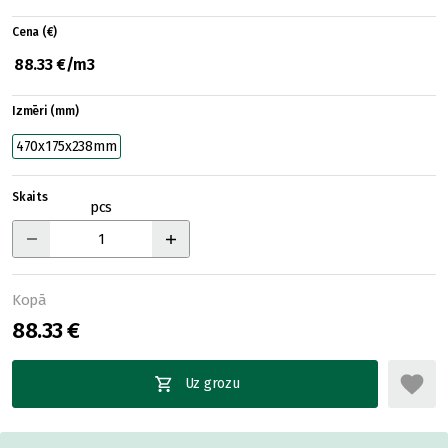
Cena (€)
88.33 €/m3
Izmēri (mm)
470x175x238mm
Skaits
pcs
Kopā
88.33 €
Uz grozu