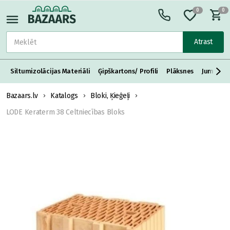
0
0
Atrast
Siltumizolācijas Materiāli
Ģipškartons/ Profili
Plāksnes
Jumta S
Bazaars.lv
Katalogs
Bloki, Ķieģeļi
LODE Keraterm 38 Celtniecības Bloks