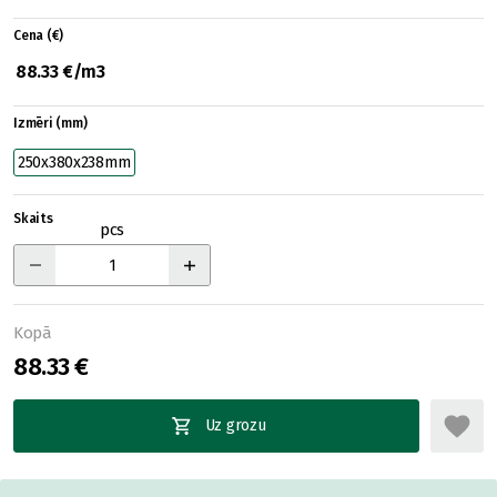
Cena (€)
88.33 €/m3
Izmēri (mm)
250x380x238mm
Skaits
pcs
Kopā
88.33 €
Uz grozu