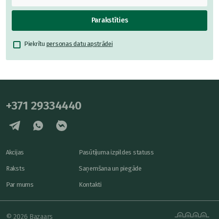
Parakstīties
Piekrītu
personas datu apstrādei
+371 29334440
Akcijas
Pasūtījuma izpildes statuss
Raksts
Saņemšana un piegāde
Par mums
Kontakti
© 2026 Bazaars