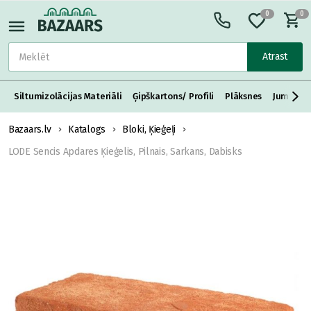
0
0
Atrast
Siltumizolācijas Materiāli
Ģipškartons/ Profili
Plāksnes
Jumta S
Bazaars.lv
Katalogs
Bloki, Ķieģeļi
LODE Sencis Apdares Ķieģelis, Pilnais, Sarkans, Dabisks