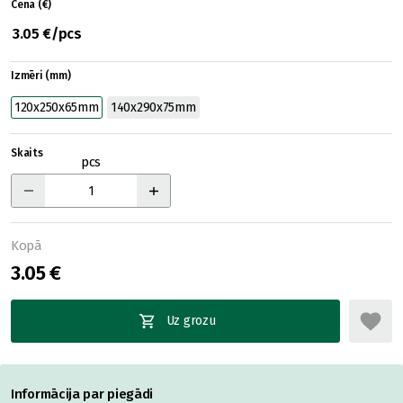
Cena (€)
3.05 €/pcs
Izmēri (mm)
120x250x65mm
140x290x75mm
Skaits
pcs
Kopā
3.05 €
Uz grozu
Informācija par piegādi