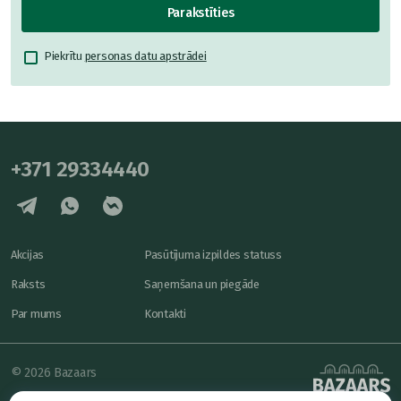
Parakstīties
Piekrītu
personas datu apstrādei
+371 29334440
Akcijas
Pasūtījuma izpildes statuss
Raksts
Saņemšana un piegāde
Par mums
Kontakti
© 2026 Bazaars