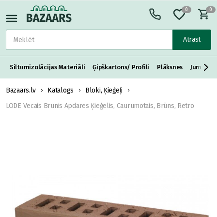
0
0
Atrast
Siltumizolācijas Materiāli
Ģipškartons/ Profili
Plāksnes
Jumta S
Bazaars.lv
Katalogs
Bloki, Ķieģeļi
LODE Vecais Brunis Apdares Ķieģelis, Caurumotais, Brūns, Retro