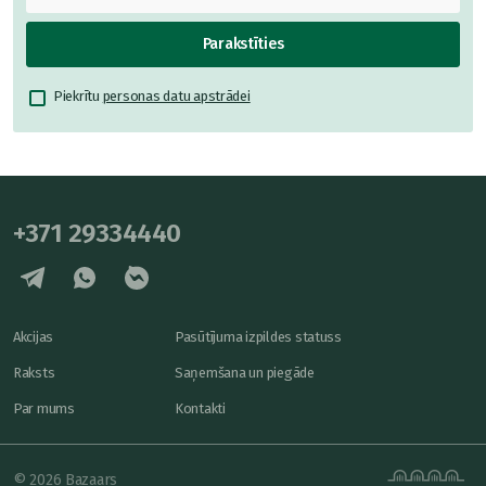
Parakstīties
Piekrītu
personas datu apstrādei
+371 29334440
Akcijas
Pasūtījuma izpildes statuss
Raksts
Saņemšana un piegāde
Par mums
Kontakti
© 2026 Bazaars