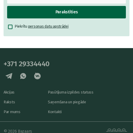
Parakstīties
Piekrītu
personas datu apstrādei
+371 29334440
Akcijas
Pasūtījuma izpildes statuss
Raksts
Saņemšana un piegāde
Par mums
Kontakti
© 2026 Bazaars