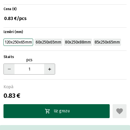
Cena (€)
0.83 €/pcs
Izmēri (mm)
120x250x65mm
60x250x65mm
80x250x88mm
85x250x65mm
Skaits
pcs
Kopā
0.83 €
Uz grozu