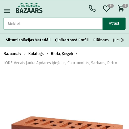
0
0
Atrast
Siltumizolācijas Materiāli
Ģipškartons/ Profili
Plāksnes
Jumta S
Bazaars.lv
Katalogs
Bloki, Ķieģeļi
LODE Vecais Janka Apdares Ķieģelis, Caurumotais, Sarkans, Retro