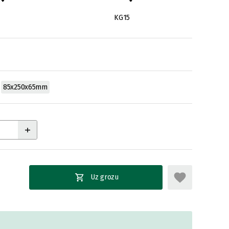
KG15
85x250x65mm
Uz grozu