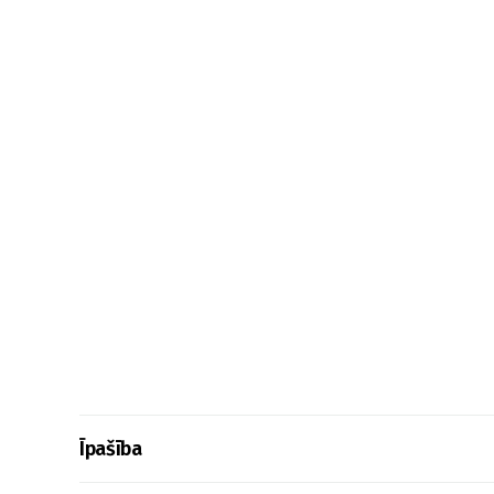
Īpašība