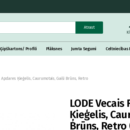
Atrast
K
Ģipškartons/ Profili
Plāksnes
Jumta Segumi
Celtniecības 
 Apdares Ķieģelis, Caurumotais, Gaiši Brūns, Retro
LODE Vecais 
Ķieģelis, Cau
Brūns, Retr