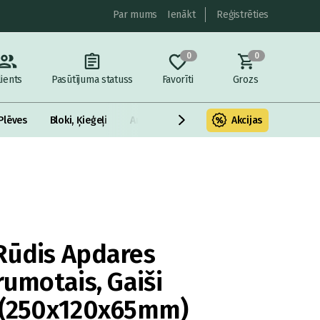
Par mums
Ienākt
Reģistrēties
0
0
lients
Pasūtījuma statuss
Favorīti
Grozs
Plēves
Bloki, Ķieģeļi
Armatūra un metāls
Akcijas
Fasādes Siltināš
Rūdis Apdares
rumotais, Gaiši
o (250x120x65mm)