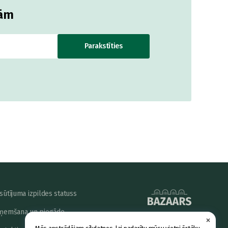
jām
Parakstīties
sūtījuma izpildes statuss
ņemšana un piegāde
×
powered by