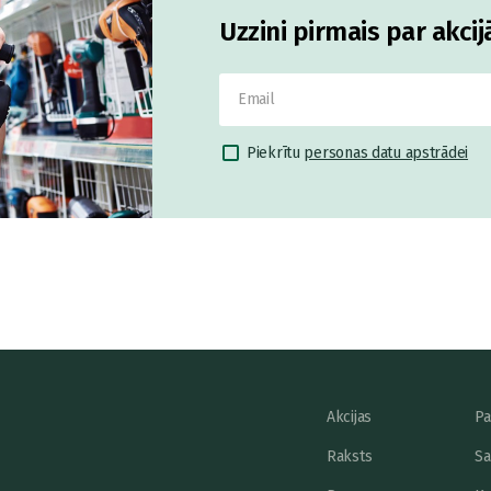
Uzzini pirmais par akci
Piekrītu
personas datu apstrādei
Akcijas
Pa
Raksts
Sa