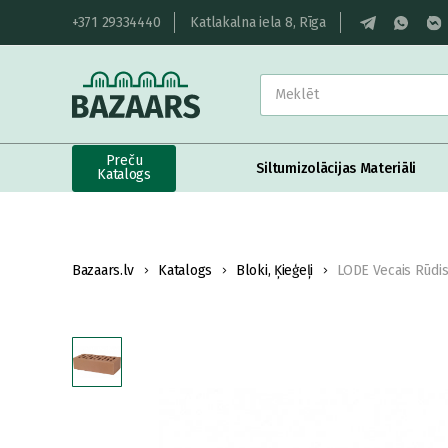
+371 29334440
Katlakalna iela 8, Rīga
Preču
Siltumizolācijas Materiāli
Katalogs
Bazaars.lv
Katalogs
Bloki, Ķieģeļi
LODE Vecais Rūdis