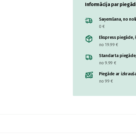
Informācija par piegād
Saņemšana, no nolik
0 €
Ekspress piegāde, š
no 19.99 €
Standarta piegāde,
no 9.99 €
Piegāde ar izkrauša
no 99 €