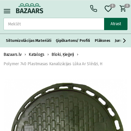
0
0
Atrast
Siltumizolācijas Materiāli
Ģipškartons/ Profili
Plāksnes
Jumta S
Bazaars.lv
Katalogs
Bloki, Ķieģeļi
Polymer 740 Plastmasas Kanalizācijas Lūka Ar Slēdzi, H