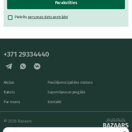
Parakstīties
Piekrītu
personas datu apstrādei
+371 29334440
Akcijas
Pasūtījuma izpildes statuss
Raksts
Saņemšana un piegāde
Par mums
Kontakti
© 2026 Bazaars
×
Konfidencialitāte