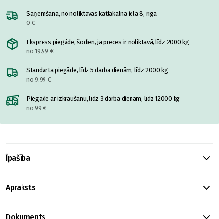
Saņemšana, no noliktavas katlakalnā ielā 8, rīgā
0 €
Ekspress piegāde, šodien, ja preces ir noliktavā, līdz 2000 kg
no 19.99 €
Standarta piegāde, līdz 5 darba dienām, līdz 2000 kg
no 9.99 €
Piegāde ar izkraušanu, līdz 3 darba dienām, līdz 12000 kg
no 99 €
Īpašība
Apraksts
Dokuments