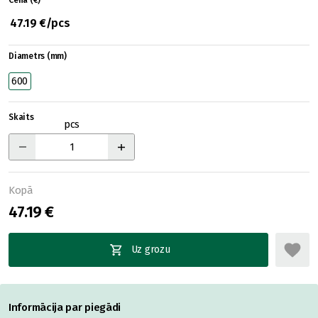
Cena (€)
47.19 €/pcs
Diametrs (mm)
600
Skaits
pcs
Kopā
47.19 €
Uz grozu
Informācija par piegādi