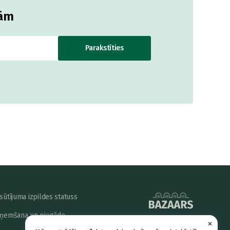
jām
Parakstīties
sūtījuma izpildes statuss
ņemšana un piegāde
×
powered by