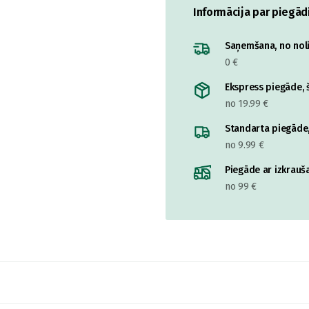
Informācija par piegād
Saņemšana, no nolik
0 €
Ekspress piegāde, š
no 19.99 €
Standarta piegāde,
no 9.99 €
Piegāde ar izkrauša
no 99 €