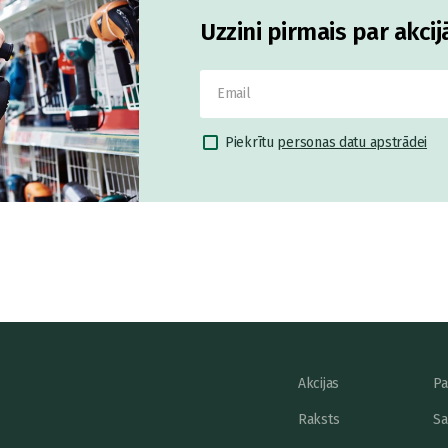
Uzzini pirmais par akci
Piekrītu
personas datu apstrādei
Akcijas
Pa
Raksts
Sa