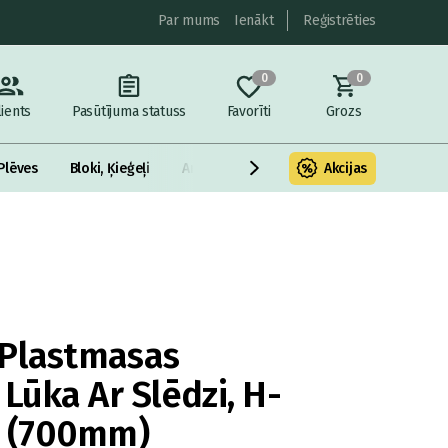
Par mums
Ienākt
Reģistrēties
0
0
lients
Pasūtījuma statuss
Favorīti
Grozs
Plēves
Bloki, Ķieģeļi
Armatūra un metāls
Akcijas
Fasādes Siltināš
 Plastmasas
 Lūka Ar Slēdzi, H-
 (700mm)