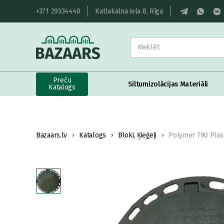
+371 29334440
Katlakalna iela 8, Rīga
Preču
Siltumizolācijas Materiāli
Katalogs
Bazaars.lv
Katalogs
Bloki, Ķieģeļi
Polymer 790 Plast