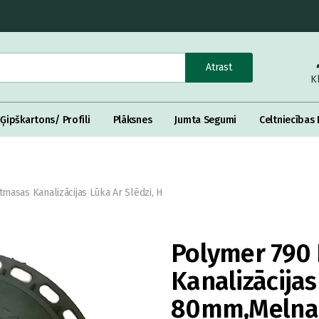
Atrast
K
Ģipškartons/ Profili
Plāksnes
Jumta Segumi
Celtniecības 
masas Kanalizācijas Lūka Ar Slēdzi, H
Polymer 790
Kanalizācijas
80mm,Melna