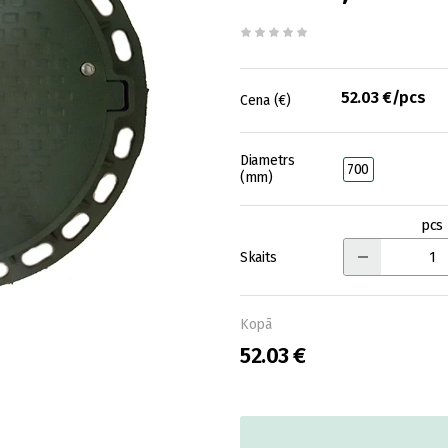
52.03 €/pcs
Cena (€)
Diametrs
700
(mm)
pcs
Skaits
Kopā
52.03 €