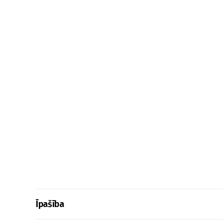
Īpašība