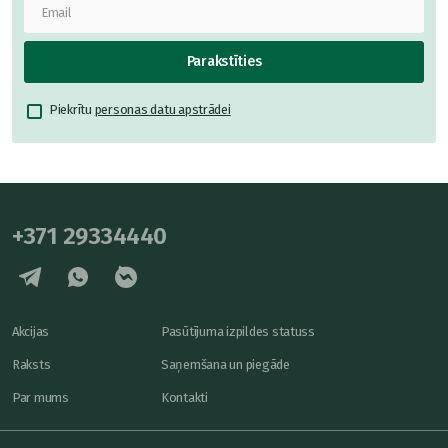
Parakstīties
Piekrītu
personas datu apstrādei
+371 29334440
Akcijas
Pasūtījuma izpildes statuss
Raksts
Saņemšana un piegāde
Par mums
Kontakti