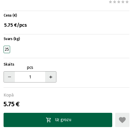
Cena (€)
5.75 €/pcs
Svars (kg)
25
Skaits
pcs
Kopā
5.75 €
Uz grozu