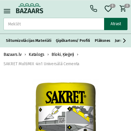
0
0
Atrast
Siltumizolācijas Materiāli
Ģipškartons/ Profili
Plāksnes
Jumta S
Bazaars.lv
Katalogs
Bloki, Ķieģeļi
SAKRET MultiMIX 4in1 Universālā Cementa