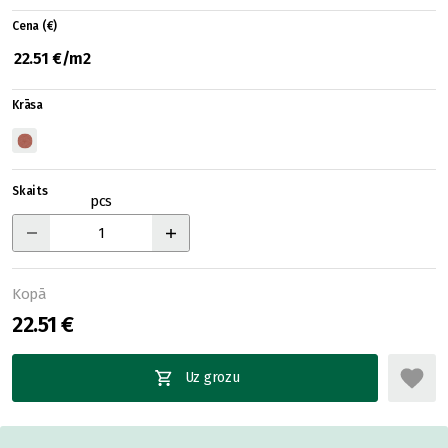
Cena (€)
22.51 €/m2
Krāsa
Skaits
pcs
Kopā
22.51 €
Uz grozu