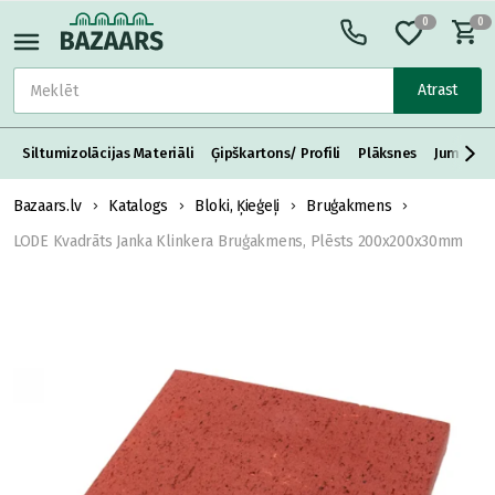
0
0
Atrast
Siltumizolācijas Materiāli
Ģipškartons/ Profili
Plāksnes
Jumta S
Bazaars.lv
Katalogs
Bloki, Ķieģeļi
Bruģakmens
LODE Kvadrāts Janka Klinkera Bruģakmens, Plēsts 200x200x30mm