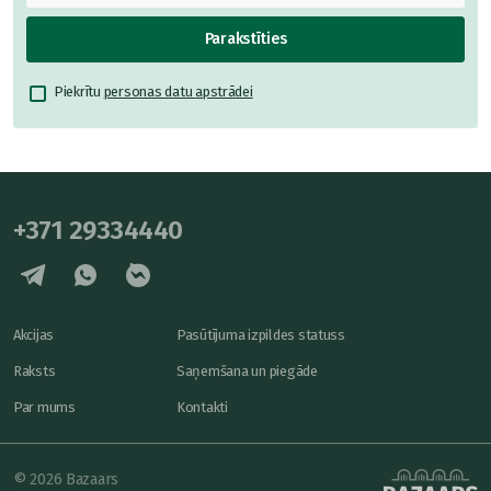
Parakstīties
Piekrītu
personas datu apstrādei
+371 29334440
Akcijas
Pasūtījuma izpildes statuss
Raksts
Saņemšana un piegāde
Par mums
Kontakti
© 2026 Bazaars