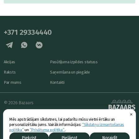
+371 29334440
Akcijas
Pasūtījuma izpildes statuss
Raksts
Saņemšana un piegāde
Par mums
Kontakti
© 2026 Bazaars
×
Konfidencialitāte
powered by
Mēs apstrādājam sīkdatnes, lai padarītu mūsu vietni ērtāku un
Piedāvājums
personalizētāku jums. Vairāk informācijas:
“Sīkdatņu izmantošanas
politika”
un
“Privātuma politika”.
.
Piekrist
Pielāgot
Noraidīt