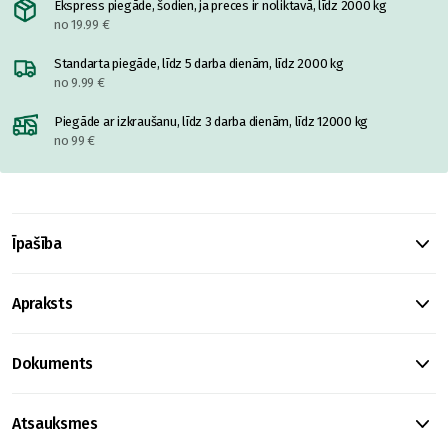
Ekspress piegāde, šodien, ja preces ir noliktavā, līdz 2000 kg
no 19.99 €
Standarta piegāde, līdz 5 darba dienām, līdz 2000 kg
no 9.99 €
Piegāde ar izkraušanu, līdz 3 darba dienām, līdz 12000 kg
no 99 €
Īpašība
Apraksts
Dokuments
Atsauksmes