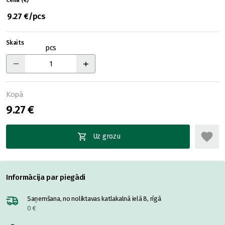
Cena (€)
9.27 €/pcs
Skaits
pcs
Kopā
9.27 €
Uz grozu
Informācija par piegādi
Saņemšana, no noliktavas katlakalnā ielā 8, rīgā
0 €