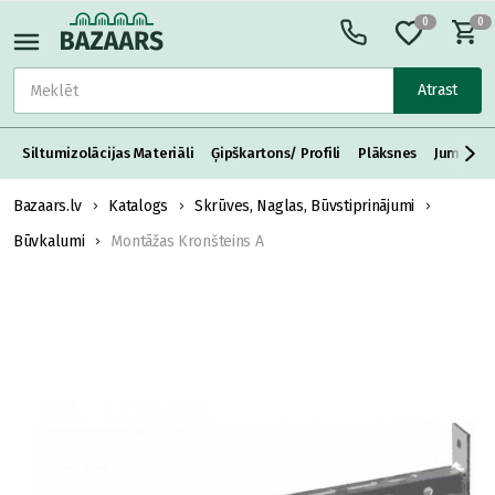
0
0
Atrast
Siltumizolācijas Materiāli
Ģipškartons/ Profili
Plāksnes
Jumta S
Bazaars.lv
Katalogs
Skrūves, Naglas, Būvstiprinājumi
Būvkalumi
Montāžas Kronšteins A