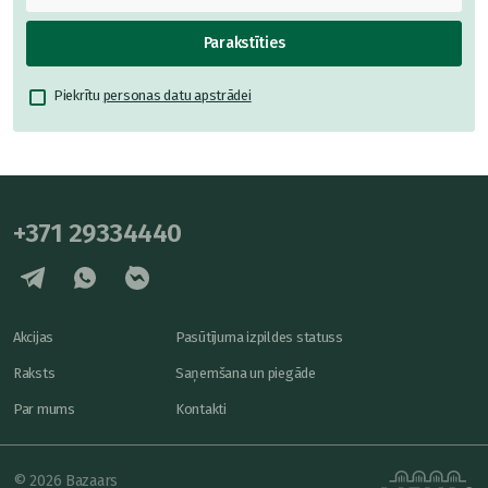
Parakstīties
Piekrītu
personas datu apstrādei
+371 29334440
Akcijas
Pasūtījuma izpildes statuss
Raksts
Saņemšana un piegāde
Par mums
Kontakti
© 2026 Bazaars