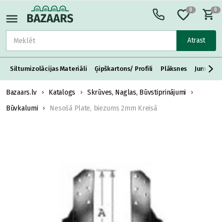
0
0
Atrast
Siltumizolācijas Materiāli
Ģipškartons/ Profili
Plāksnes
Jumta S
Bazaars.lv
Katalogs
Skrūves, Naglas, Būvstiprinājumi
Būvkalumi
Nesošā Plate, biezums 2mm Kreisā