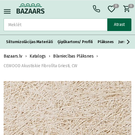
0
0
Atrast
Siltumizolācijas Materiāli
Ģipškartons/ Profili
Plāksnes
Jumta S
Bazaars.lv
Katalogs
Būvniecības Plāksnes
CEWOOD Akustiskie Fibrolīta Griesti, CW