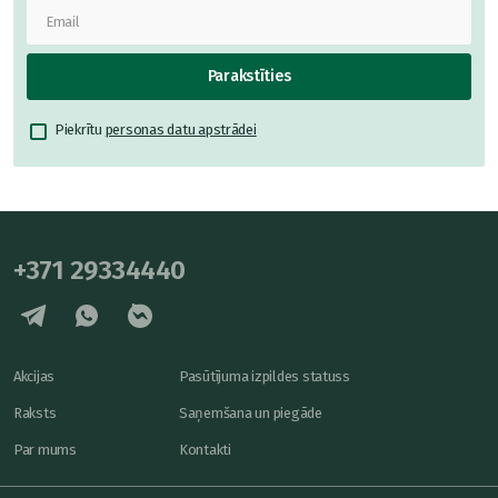
Parakstīties
Piekrītu
personas datu apstrādei
+371 29334440
Akcijas
Pasūtījuma izpildes statuss
Raksts
Saņemšana un piegāde
Par mums
Kontakti