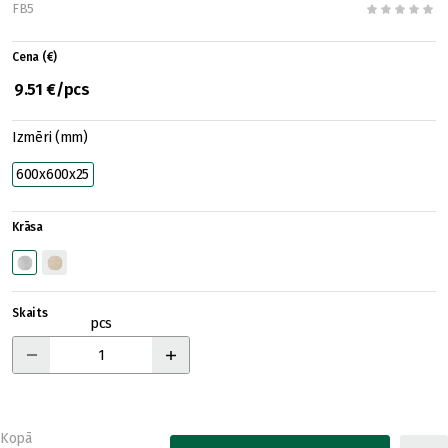
FB5
Cena (€)
9.51 €/pcs
Izmēri (mm)
600x600x25
Krāsa
Skaits
pcs
Kopā