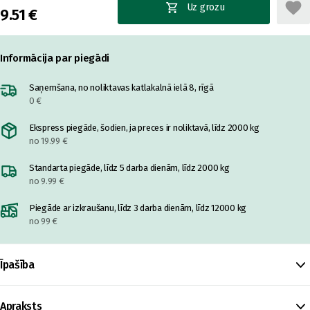
Uz grozu
9.51 €
Informācija par piegādi
Saņemšana, no noliktavas katlakalnā ielā 8, rīgā
0 €
Ekspress piegāde, šodien, ja preces ir noliktavā, līdz 2000 kg
no 19.99 €
Standarta piegāde, līdz 5 darba dienām, līdz 2000 kg
no 9.99 €
Piegāde ar izkraušanu, līdz 3 darba dienām, līdz 12000 kg
no 99 €
Īpašība
Apraksts