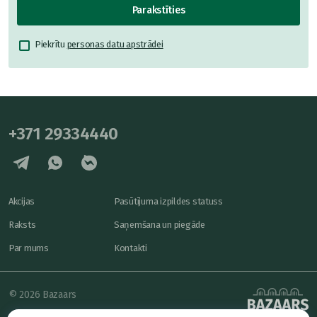
Parakstīties
Piekrītu
personas datu apstrādei
+371 29334440
Akcijas
Pasūtījuma izpildes statuss
Raksts
Saņemšana un piegāde
Par mums
Kontakti
© 2026 Bazaars