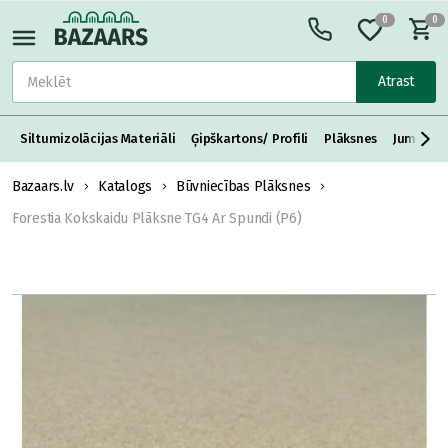
0
0
Atrast
Siltumizolācijas Materiāli
Ģipškartons/ Profili
Plāksnes
Jumta S
Bazaars.lv
Katalogs
Būvniecības Plāksnes
Forestia Kokskaidu Plāksne TG4 Ar Spundi (P6)