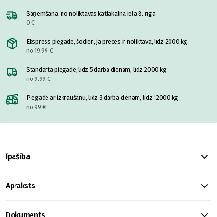
Saņemšana, no noliktavas katlakalnā ielā 8, rīgā
0 €
Ekspress piegāde, šodien, ja preces ir noliktavā, līdz 2000 kg
no 19.99 €
Standarta piegāde, līdz 5 darba dienām, līdz 2000 kg
no 9.99 €
Piegāde ar izkraušanu, līdz 3 darba dienām, līdz 12000 kg
no 99 €
Īpašība
Apraksts
Dokuments