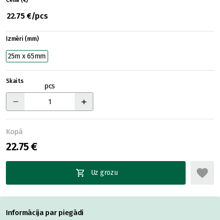
Cena (€)
22.75 €/pcs
Izmēri (mm)
25m x 65mm
Skaits
pcs
Kopā
22.75 €
Uz grozu
Informācija par piegādi