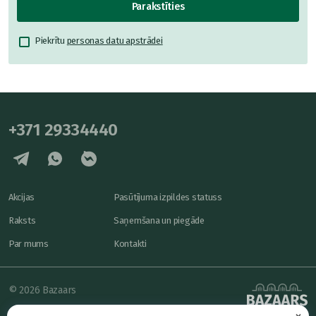
Parakstīties
Piekrītu
personas datu apstrādei
+371 29334440
Akcijas
Pasūtījuma izpildes statuss
Raksts
Saņemšana un piegāde
Par mums
Kontakti
© 2026 Bazaars
×
Konfidencialitāte