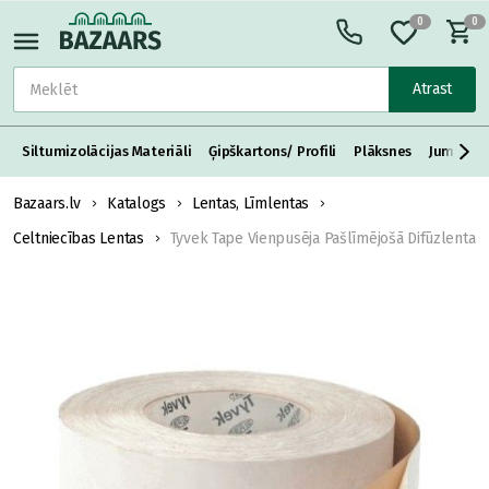
0
0
Atrast
Siltumizolācijas Materiāli
Ģipškartons/ Profili
Plāksnes
Jumta S
Bazaars.lv
Katalogs
Lentas, Līmlentas
Celtniecības Lentas
Tyvek Tape Vienpusēja Pašlīmējošā Difūzlenta