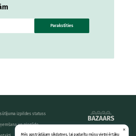
jām
Parakstīties
sūtījuma izpildes statuss
ņemšana un piegāde
×
powered by
Mēs apstrādājam sīkdatnes, lai padarītu mūsu vietni ērtāku
ntakti