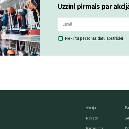
Uzzini pirmais par akci
Piekrītu
personas datu apstrādei
Akcijas
Pa
Raksts
Sa
Par mums
Ko