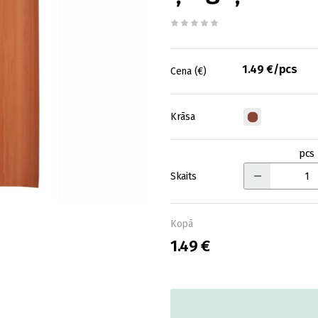
1.49 €/pcs
Cena (€)
Krāsa
pcs
Skaits
Kopā
1.49 €