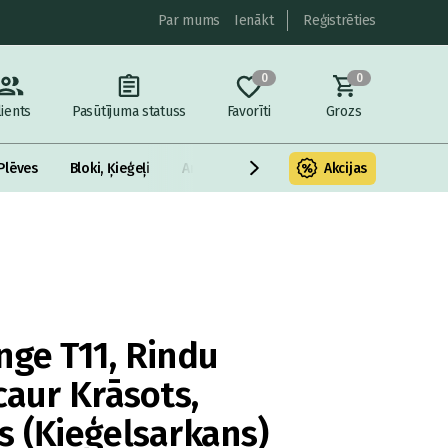
Par mums
Ienākt
Reģistrēties
0
0
lients
Pasūtījuma statuss
Favorīti
Grozs
Plēves
Bloki, Ķieģeļi
Armatūra un metāls
Akcijas
Fasādes Siltināš
nge T11, Rindu
caur Krāsots,
s (Ķieģeļsarkans)