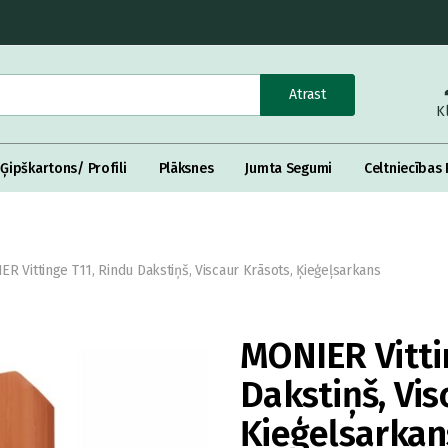
Atrast
K
Ģipškartons/ Profili
Plāksnes
Jumta Segumi
Celtniecības 
R Vittinge T11, Rindu Dakstiņš, Viscaur Krāsots, Ķieģeļsarkans
MONIER Vitti
Dakstiņš, Vis
Ķieģeļsarkan