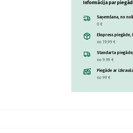
Informācija par piegād
Saņemšana, no nolik
0 €
Ekspress piegāde, š
no 19.99 €
Standarta piegāde,
no 9.99 €
Piegāde ar izkrauša
no 99 €