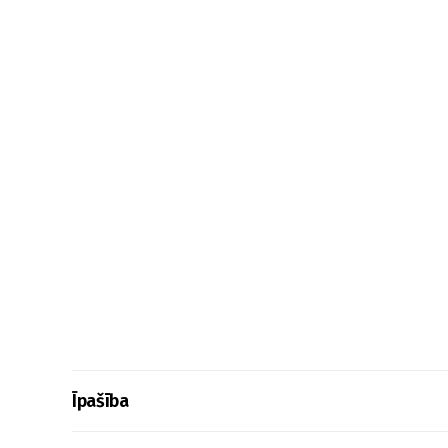
Īpašība