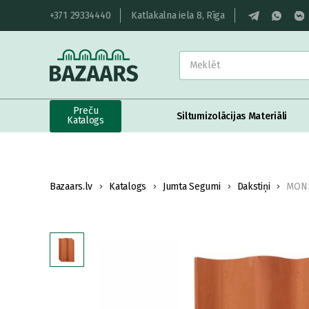
+371 29334440
Katlakalna iela 8, Rīga
Preču
Siltumizolācijas Materiāli
Katalogs
Bazaars.lv
Katalogs
Jumta Segumi
Dakstiņi
MONIE