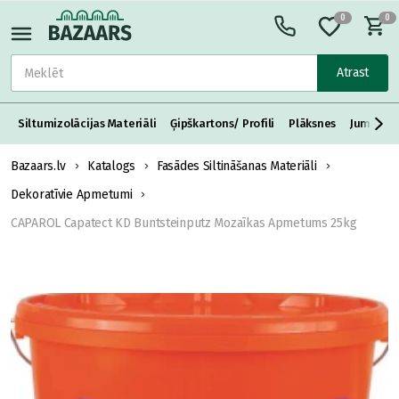
0
0
Atrast
Siltumizolācijas Materiāli
Ģipškartons/ Profili
Plāksnes
Jumta S
Bazaars.lv
Katalogs
Fasādes Siltināšanas Materiāli
Dekoratīvie Apmetumi
CAPAROL Capatect KD Buntsteinputz Mozaīkas Apmetums 25kg