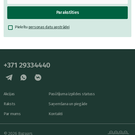
Parakstīties
Piekrītu
personas datu apstrādei
+371 29334440
Akcijas
Pasūtījuma izpildes statuss
Raksts
Saņemšana un piegāde
Par mums
Kontakti
© 2026 Bazaars