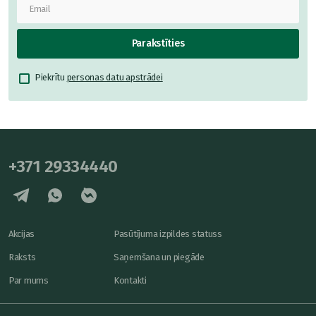
Parakstīties
Piekrītu
personas datu apstrādei
+371 29334440
Akcijas
Pasūtījuma izpildes statuss
Raksts
Saņemšana un piegāde
Par mums
Kontakti