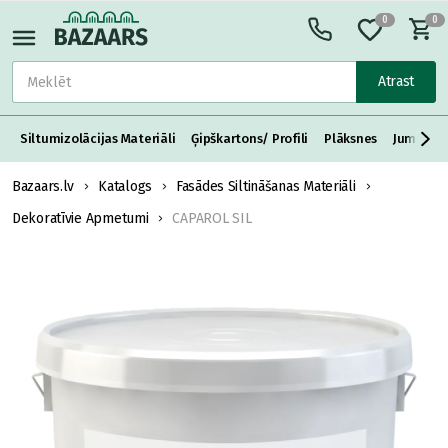
0
0
Atrast
Siltumizolācijas Materiāli
Ģipškartons/ Profili
Plāksnes
Jumta S
Bazaars.lv
Katalogs
Fasādes Siltināšanas Materiāli
Dekoratīvie Apmetumi
CAPAROL SIL