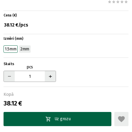
Cena (€)
38.12 €/pcs
Izmēri (mm)
1.5mm
2mm
Skaits
pcs
Kopā
38.12 €
Uz grozu