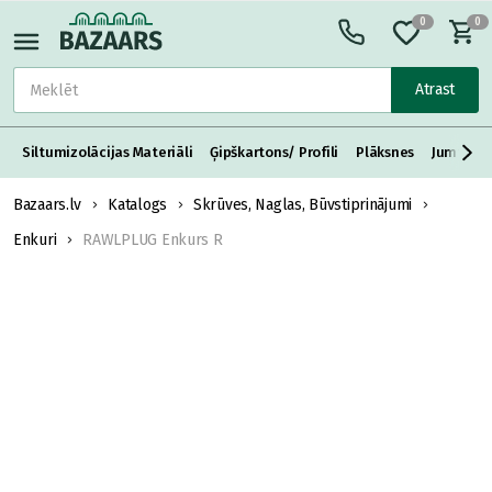
0
0
Atrast
Siltumizolācijas Materiāli
Ģipškartons/ Profili
Plāksnes
Jumta S
Bazaars.lv
Katalogs
Skrūves, Naglas, Būvstiprinājumi
Enkuri
RAWLPLUG Enkurs R