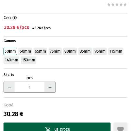
Cena (€)
30.28 €/pcs
43.26 €/pcs
Garums
50mm
60mm
65mm
75mm
80mm
85mm
95mm
115mm
140mm
150mm
Skaits
pcs
Kopā
30.28 €
Uz grozu