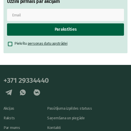
Uzzini pirmais par akcijām
Parakstīties
Piekrītu
personas datu apstrādei
+371 29334440
Akcijas
Pasūtījuma izpildes statuss
Raksts
Saņemšana un piegāde
Par mums
Kontakti