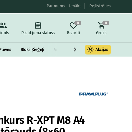
Par mums
Ienākt
Reģistrēties
0
0
lients
Pasūtījuma statuss
Favorīti
Grozs
Plēves
Bloki, Ķieģeļi
Armatūra un metāls
Akcijas
Fasādes Siltināš
kurs R-XPT M8 A4
 tērauds (8x60