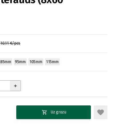
110.11 €/pcs
85mm
95mm
105mm
115mm
Uz grozu