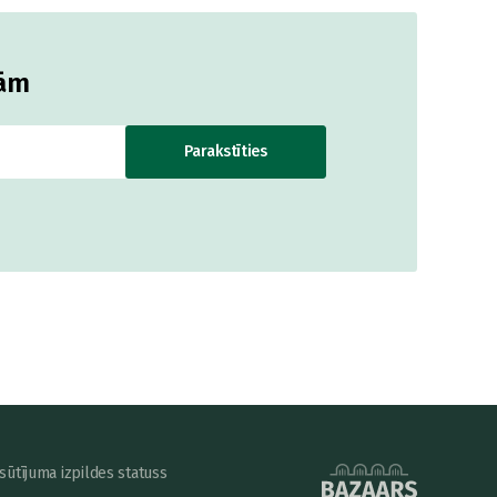
jām
Parakstīties
sūtījuma izpildes statuss