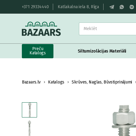
+371 29334440
Katlakalna iela 8, Rīga
Preču
Siltumizolācijas Materiāli
Katalogs
Bazaars.lv
Katalogs
Skrūves, Naglas, Būvstiprinājumi