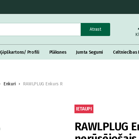
Atrast
K
Ģipškartons/ Profili
Plāksnes
Jumta Segumi
Celtniecības 
Enkuri
RAWLPLUG Enkurs R
IETAUPI
RAWLPLUG En
nerūsējošais