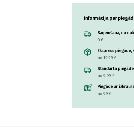
Informācija par piegād
Saņemšana, no nolik
0 €
Ekspress piegāde, š
no 19.99 €
Standarta piegāde,
no 9.99 €
Piegāde ar izkrauša
no 99 €