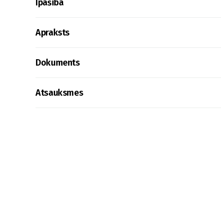
Īpašība
Apraksts
Dokuments
Atsauksmes