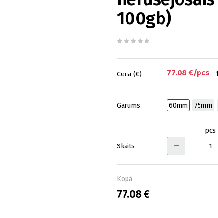
100gb)
77.08 €/pcs
Cena (€)
Garums
60mm
75mm
pcs
Skaits
Kopā
77.08 €