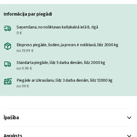
Informācija par piegādi
Saņemšana, no noliktavas katlakalnā ielā 8, rīgā
0 €
Ekspress piegāde, šodien, ja preces ir noliktavā, līdz 2000 kg
no 19.99 €
Standarta piegāde, līdz 5 darba dienām, līdz 2000 kg
no 9.99 €
Piegāde ar izkraušanu, līdz 3 darba dienām, līdz 12000 kg
no 99 €
Īpašība
Apraksts