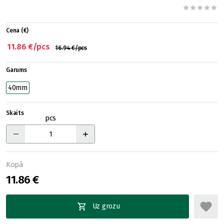
Cena (€)
11.86 €/pcs
16.94 €/pcs
Garums
40mm
Skaits
pcs
Kopā
11.86 €
Uz grozu