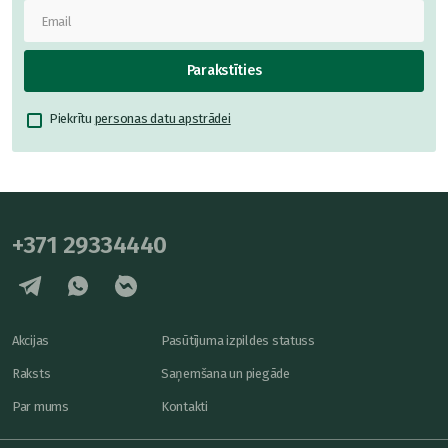
Parakstīties
Piekrītu
personas datu apstrādei
+371 29334440
Akcijas
Pasūtījuma izpildes statuss
Raksts
Saņemšana un piegāde
Par mums
Kontakti