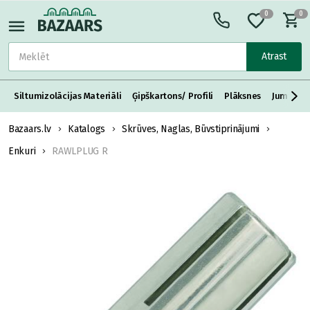
0
0
Atrast
Siltumizolācijas Materiāli
Ģipškartons/ Profili
Plāksnes
Jumta S
Bazaars.lv
Katalogs
Skrūves, Naglas, Būvstiprinājumi
Enkuri
RAWLPLUG R