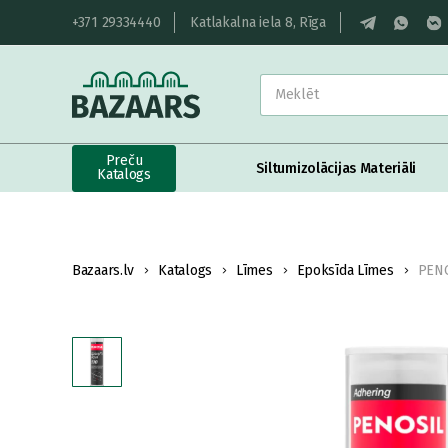
+371 29334440
Katlakalna iela 8, Rīga
Preču
Siltumizolācijas Materiāli
Katalogs
Bazaars.lv
Katalogs
Līmes
Epoksīda Līmes
PENO