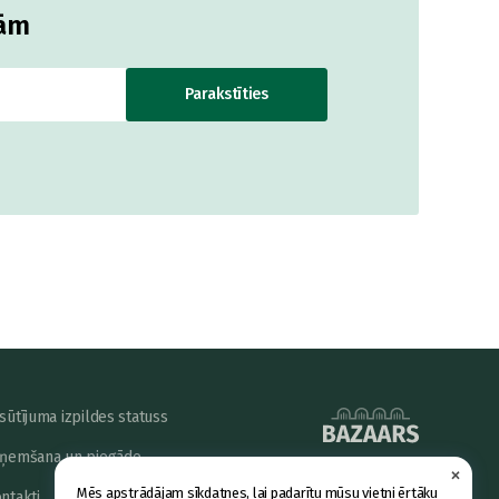
jām
Parakstīties
sūtījuma izpildes statuss
ņemšana un piegāde
×
powered by
Mēs apstrādājam sīkdatnes, lai padarītu mūsu vietni ērtāku
ntakti