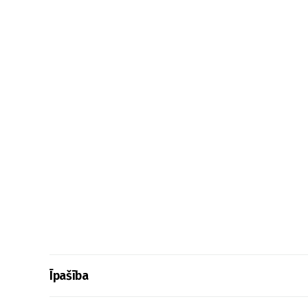
Īpašība