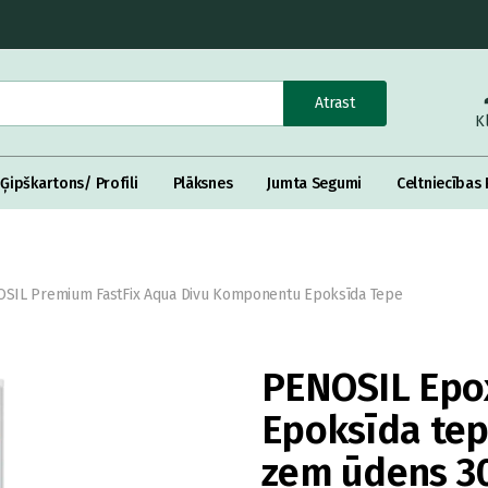
Atrast
K
Ģipškartons/ Profili
Plāksnes
Jumta Segumi
Celtniecības 
SIL Premium FastFix Aqua Divu Komponentu Epoksīda Tepe
PENOSIL Epox
Epoksīda te
zem ūdens 30