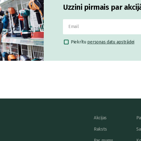
Uzzini pirmais par akci
Piekrītu
personas datu apstrādei
Akcijas
Pa
Raksts
Sa
Par mums
Ko