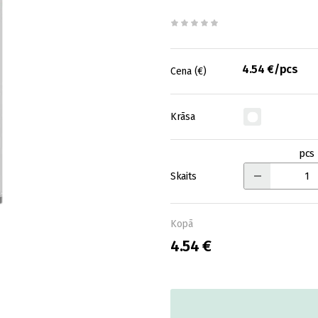
4.54 €/pcs
Cena (€)
Krāsa
pcs
Skaits
Kopā
4.54 €