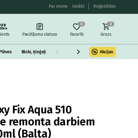
Par mums
Ienākt
Reģistrēties
0
0
lients
Pasūtījuma statuss
Favorīti
Grozs
Plēves
Bloki, Ķieģeļi
Armatūra un metāls
Akcijas
Fasādes Siltināš
y Fix Aqua 510
pe remonta darbiem
ml (Balta)