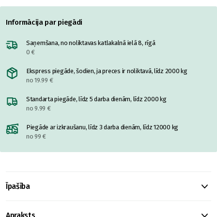
Informācija par piegādi
Saņemšana, no noliktavas katlakalnā ielā 8, rīgā
0 €
Ekspress piegāde, šodien, ja preces ir noliktavā, līdz 2000 kg
no 19.99 €
Standarta piegāde, līdz 5 darba dienām, līdz 2000 kg
no 9.99 €
Piegāde ar izkraušanu, līdz 3 darba dienām, līdz 12000 kg
no 99 €
Īpašība
Apraksts