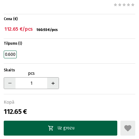
Cena (€)
112.65 €/pcs
160.93 €/pcs
Tilpums (l)
0.600
Skaits
pcs
Kopā
112.65 €
Uz grozu