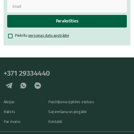
Parakstīties
Piekrītu
personas datu apstrādei
+371 29334440
Akcijas
Pasūtījuma izpildes statuss
Raksts
Saņemšana un piegāde
Par mums
Kontakti