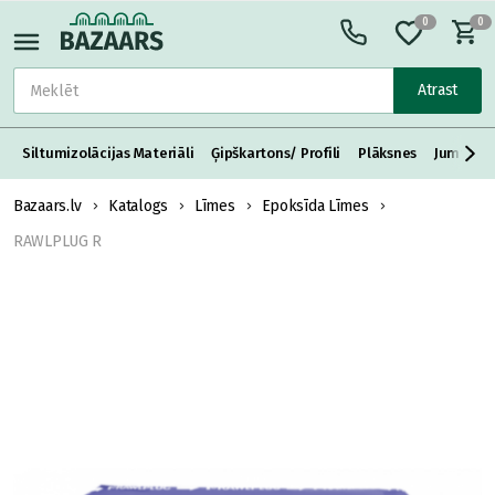
0
0
Atrast
Siltumizolācijas Materiāli
Ģipškartons/ Profili
Plāksnes
Jumta S
Bazaars.lv
Katalogs
Līmes
Epoksīda Līmes
RAWLPLUG R