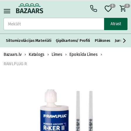
0
0
Atrast
Siltumizolācijas Materiāli
Ģipškartons/ Profili
Plāksnes
Jumta S
Bazaars.lv
Katalogs
Līmes
Epoksīda Līmes
RAWLPLUG R