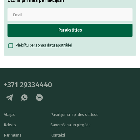
Uzzini pirmais par akcijām
Parakstīties
Piekrītu
personas datu apstrādei
+371 29334440
Akcijas
Pasūtījuma izpildes statuss
Raksts
Saņemšana un piegāde
Par mums
Kontakti