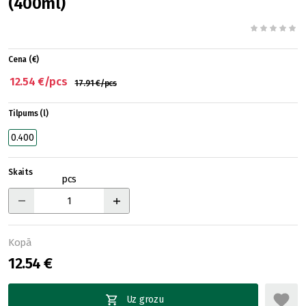
(400ml)
Cena (€)
12.54 €/pcs
17.91 €/pcs
Tilpums (l)
0.400
Skaits
pcs
Kopā
12.54 €
Uz grozu