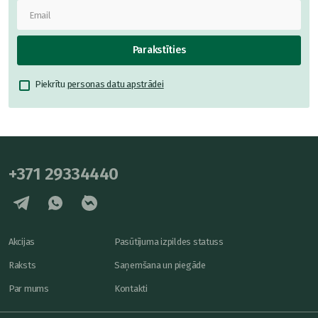
Parakstīties
Piekrītu
personas datu apstrādei
+371 29334440
Akcijas
Pasūtījuma izpildes statuss
Raksts
Saņemšana un piegāde
Par mums
Kontakti