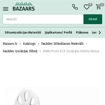
0
0
Atrast
Siltumizolācijas Materiāli
Ģipškartons/ Profili
Plāksnes
Jumta S
Bazaars.lv
Katalogs
Fasādes Siltināšanas Materiāli
Fasādes Izolācijas Dībeļi
RAWLPLUG KCX Izolācijas Atloka Vāciņa