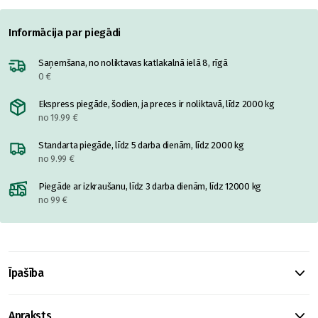
Informācija par piegādi
Saņemšana, no noliktavas katlakalnā ielā 8, rīgā
0 €
Ekspress piegāde, šodien, ja preces ir noliktavā, līdz 2000 kg
no 19.99 €
Standarta piegāde, līdz 5 darba dienām, līdz 2000 kg
no 9.99 €
Piegāde ar izkraušanu, līdz 3 darba dienām, līdz 12000 kg
no 99 €
Īpašība
Apraksts