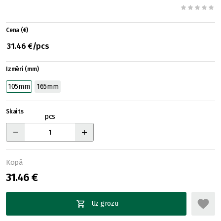
Cena (€)
31.46 €/pcs
Izmēri (mm)
105mm
165mm
Skaits
pcs
Kopā
31.46 €
Uz grozu