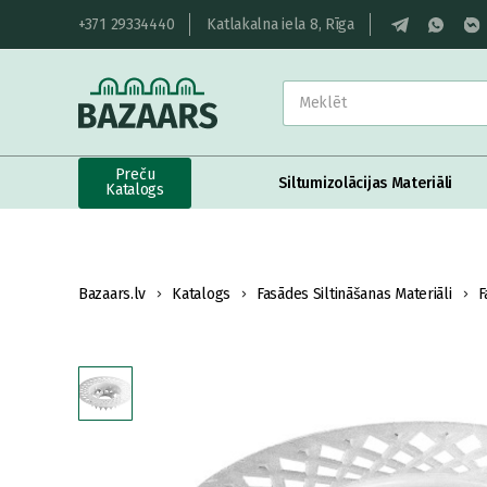
+371 29334440
Katlakalna iela 8, Rīga
Preču
Siltumizolācijas Materiāli
Katalogs
Bazaars.lv
Katalogs
Fasādes Siltināšanas Materiāli
F