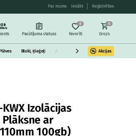
Par mums
Ienākt
Reģistrēties
0
0
lients
Pasūtījuma statuss
Favorīti
Grozs
Plēves
Bloki, Ķieģeļi
Armatūra un metāls
Akcijas
Fasādes Siltināš
KWX Izolācijas
 Plāksne ar
 (110mm 100gb)