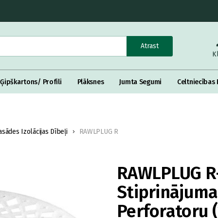
Atrast
K
Ģipškartons/ Profili
Plāksnes
Jumta Segumi
Celtniecības 
asādes Izolācijas Dībeļi
RAWLPLUG R
RAWLPLUG R-
Stiprinājuma
Perforatoru