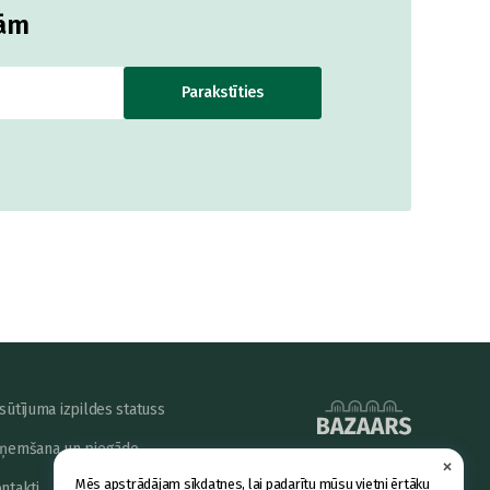
jām
Parakstīties
sūtījuma izpildes statuss
ņemšana un piegāde
×
powered by
Mēs apstrādājam sīkdatnes, lai padarītu mūsu vietni ērtāku
ntakti