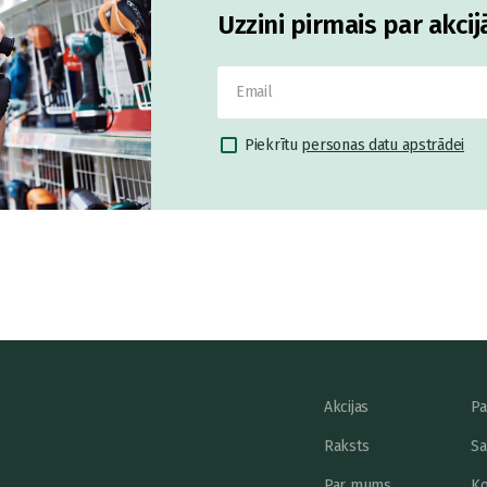
Uzzini pirmais par akci
Piekrītu
personas datu apstrādei
Akcijas
Pa
Raksts
Sa
Par mums
Ko