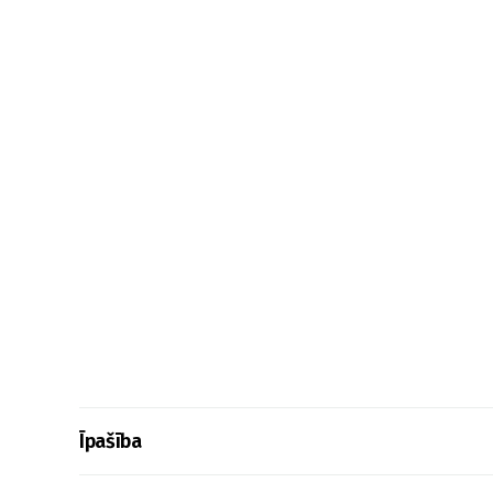
Īpašība