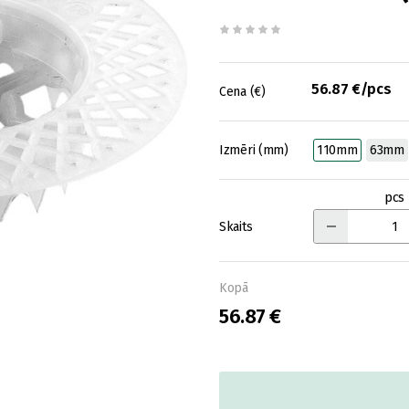
56.87 €/pcs
Cena (€)
Izmēri (mm)
110mm
63mm
pcs
Skaits
Kopā
56.87 €