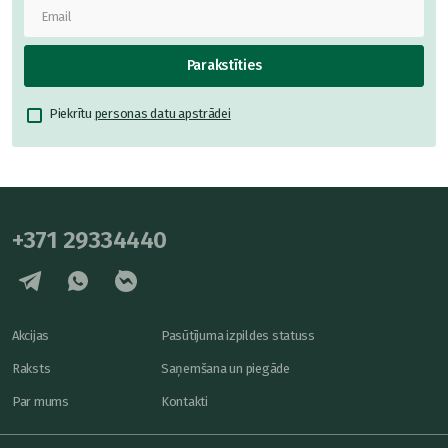
Parakstīties
Piekrītu
personas datu apstrādei
+371 29334440
Akcijas
Pasūtījuma izpildes statuss
Raksts
Saņemšana un piegāde
Par mums
Kontakti