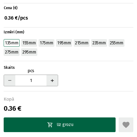
Cena (€)
0.36 €/pcs
Izmēri (mm)
135mm
155mm
175mm
195mm
215mm
235mm
255mm
275mm
295mm
Skaits
pcs
Kopā
0.36 €
Uz grozu