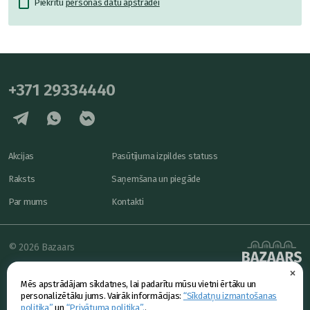
Piekrītu
personas datu apstrādei
+371 29334440
Akcijas
Pasūtījuma izpildes statuss
Raksts
Saņemšana un piegāde
Par mums
Kontakti
© 2026 Bazaars
×
Konfidencialitāte
powered by
Mēs apstrādājam sīkdatnes, lai padarītu mūsu vietni ērtāku un
Piedāvājums
personalizētāku jums. Vairāk informācijas:
“Sīkdatņu izmantošanas
politika”
un
“Privātuma politika”.
.