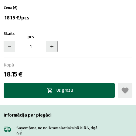
Cena (€)
18.15 €/pcs
Skaits
pcs
Kopā
18.15 €
Uz grozu
Informācija par piegādi
Saņemšana, no noliktavas katlakalnā ielā 8, rīgā
0 €