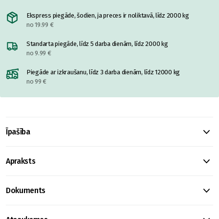
Ekspress piegāde, šodien, ja preces ir noliktavā, līdz 2000 kg
no 19.99 €
Standarta piegāde, līdz 5 darba dienām, līdz 2000 kg
no 9.99 €
Piegāde ar izkraušanu, līdz 3 darba dienām, līdz 12000 kg
no 99 €
Īpašība
Apraksts
Dokuments