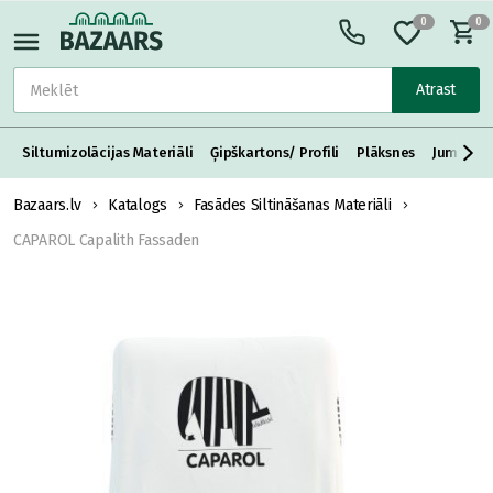
0
0
Atrast
Siltumizolācijas Materiāli
Ģipškartons/ Profili
Plāksnes
Jumta S
Bazaars.lv
Katalogs
Fasādes Siltināšanas Materiāli
CAPAROL Capalith Fassaden