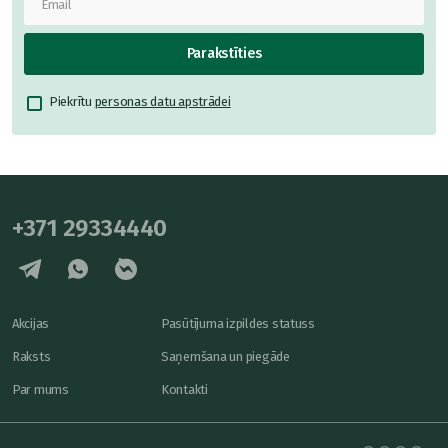
Parakstīties
Piekrītu
personas datu apstrādei
+371 29334440
Akcijas
Pasūtījuma izpildes statuss
Raksts
Saņemšana un piegāde
Par mums
Kontakti