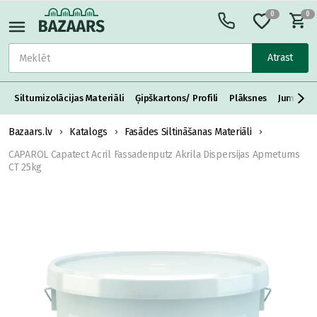
0
0
Atrast
Siltumizolācijas Materiāli
Ģipškartons/ Profili
Plāksnes
Jumta S
Bazaars.lv
Katalogs
Fasādes Siltināšanas Materiāli
CAPAROL Capatect Acril Fassadenputz Akrila Dispersijas Apmetums
CT 25kg