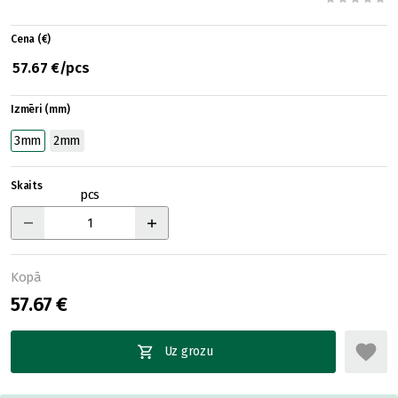
Cena (€)
57.67 €/pcs
Izmēri (mm)
3mm
2mm
Skaits
pcs
Kopā
57.67 €
Uz grozu