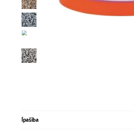
Īpašība