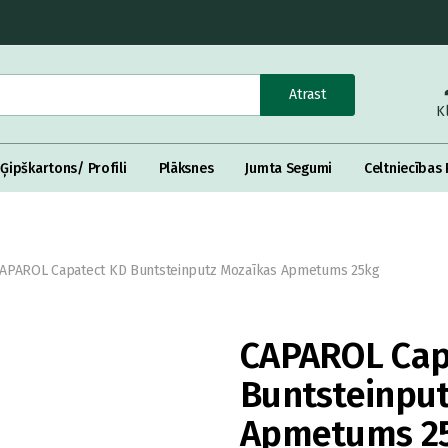
Atrast
K
Ģipškartons/ Profili
Plāksnes
Jumta Segumi
Celtniecības 
APAROL Capatect KD Buntsteinputz Mozaīkas Apmetums 25kg
CAPAROL Cap
Buntsteinput
Apmetums 25