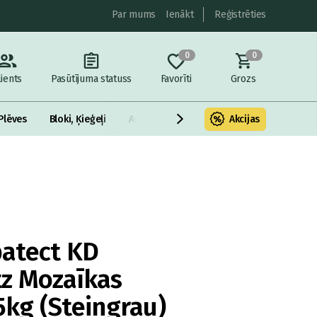
Par mums
Ienākt
Reģistrēties
0
0
lients
Pasūtījuma statuss
Favorīti
Grozs
Plēves
Bloki, Ķieģeļi
Armatūra un metāls
Akcijas
Fasādes Siltināš
atect KD
z Mozaīkas
kg (Steingrau)