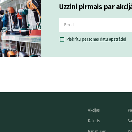
Uzzini pirmais par akci
Piekrītu
personas datu apstrādei
Akcijas
Pa
Raksts
Sa
Par mums
Ko