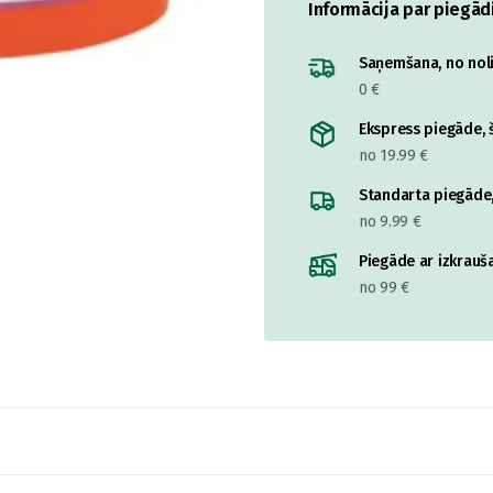
Informācija par piegād
Saņemšana, no nolik
0 €
Ekspress piegāde, š
no 19.99 €
Standarta piegāde,
no 9.99 €
Piegāde ar izkrauša
no 99 €