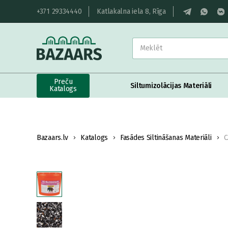
+371 29334440
Katlakalna iela 8, Rīga
Preču
Siltumizolācijas Materiāli
Katalogs
Bazaars.lv
Katalogs
Fasādes Siltināšanas Materiāli
C