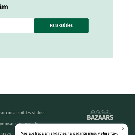
jām
Parakstīties
sūtījuma izpildes statuss
ņemšana un piegāde
×
powered by
Mēs apstrādājam sīkdatnes, lai padarītu mūsu vietni ērtāku
ntakti