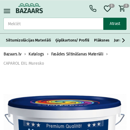
0
0
Atrast
Siltumizolācijas Materiāli
Ģipškartons/ Profili
Plāksnes
Jumta S
Bazaars.lv
Katalogs
Fasādes Siltināšanas Materiāli
CAPAROL EXL Muresko