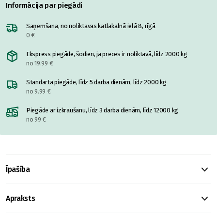
Informācija par piegādi
Saņemšana, no noliktavas katlakalnā ielā 8, rīgā
0 €
Ekspress piegāde, šodien, ja preces ir noliktavā, līdz 2000 kg
no 19.99 €
Standarta piegāde, līdz 5 darba dienām, līdz 2000 kg
no 9.99 €
Piegāde ar izkraušanu, līdz 3 darba dienām, līdz 12000 kg
no 99 €
Īpašība
Apraksts