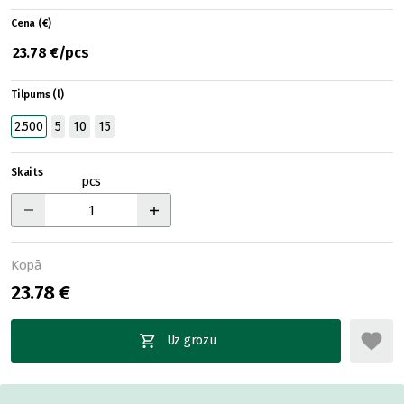
Cena (€)
23.78 €/pcs
Tilpums (l)
2.500
5
10
15
Skaits
pcs
Kopā
23.78 €
Uz grozu