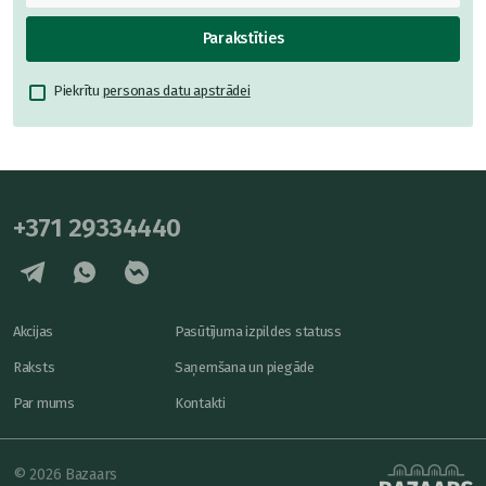
Parakstīties
Piekrītu
personas datu apstrādei
+371 29334440
Akcijas
Pasūtījuma izpildes statuss
Raksts
Saņemšana un piegāde
Par mums
Kontakti
© 2026 Bazaars