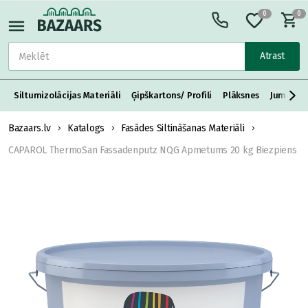
0
0
Atrast
Siltumizolācijas Materiāli
Ģipškartons/ Profili
Plāksnes
Jumta S
Bazaars.lv
Katalogs
Fasādes Siltināšanas Materiāli
CAPAROL ThermoSan Fassadenputz NQG Apmetums 20 kg Biezpiens