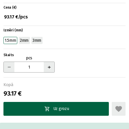
Cena (€)
93.17 €/pcs
Izmēri (mm)
1.5mm
2mm
3mm
Skaits
pcs
Kopā
93.17 €
Uz grozu