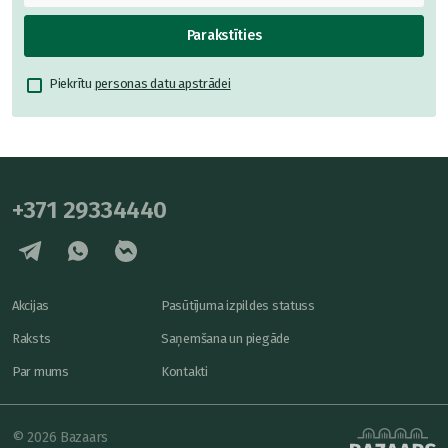
Parakstīties
Piekrītu
personas datu apstrādei
+371 29334440
Akcijas
Pasūtījuma izpildes statuss
Raksts
Saņemšana un piegāde
Par mums
Kontakti
© 2026 Bazaars