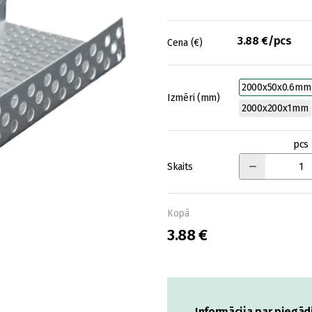
3.88 €/pcs
Cena (€)
2000x50x0.6mm
Izmēri (mm)
2000x200x1mm
pcs
Skaits
Kopā
3.88 €
Informācija par piegād