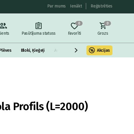
Par mums
Ienākt
Reģistrēties
0
0
lients
Pasūtījuma statuss
Favorīti
Grozs
Plēves
Bloki, Ķieģeļi
Armatūra un metāls
Akcijas
Fasādes Siltināš
la Profils (L=2000)