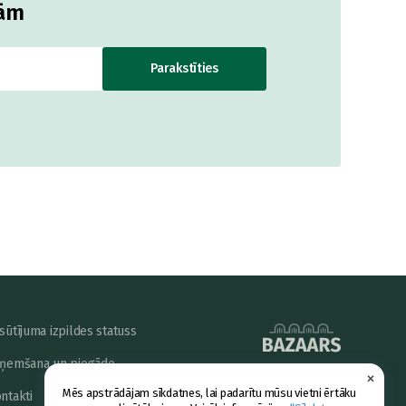
jām
Parakstīties
sūtījuma izpildes statuss
ņemšana un piegāde
×
powered by
Mēs apstrādājam sīkdatnes, lai padarītu mūsu vietni ērtāku
ntakti