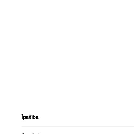
Īpašība