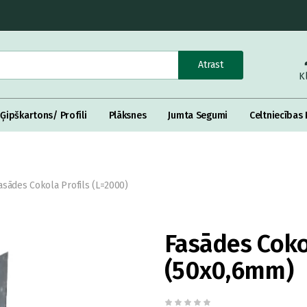
Atrast
K
Ģipškartons/ Profili
Plāksnes
Jumta Segumi
Celtniecības 
asādes Cokola Profils (L=2000)
Fasādes Coko
(50x0,6mm)