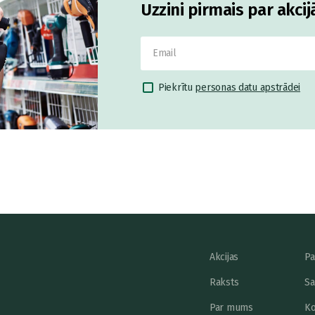
Uzzini pirmais par akci
Piekrītu
personas datu apstrādei
Akcijas
Pa
Raksts
Sa
Par mums
Ko