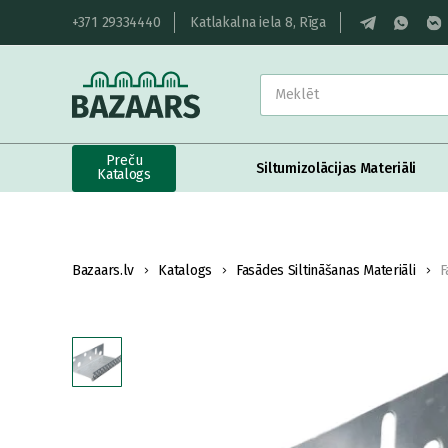
+371 29334440
Katlakalna iela 8, Rīga
Preču
Siltumizolācijas Materiāli
Katalogs
Bazaars.lv
Katalogs
Fasādes Siltināšanas Materiāli
F