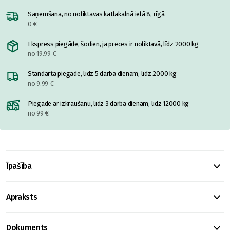
Saņemšana, no noliktavas katlakalnā ielā 8, rīgā
0 €
Ekspress piegāde, šodien, ja preces ir noliktavā, līdz 2000 kg
no 19.99 €
Standarta piegāde, līdz 5 darba dienām, līdz 2000 kg
no 9.99 €
Piegāde ar izkraušanu, līdz 3 darba dienām, līdz 12000 kg
no 99 €
Īpašība
Apraksts
Dokuments