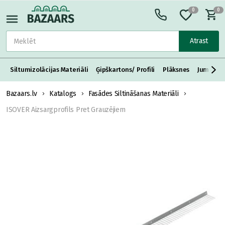
0
0
Atrast
Siltumizolācijas Materiāli
Ģipškartons/ Profili
Plāksnes
Jumta S
Bazaars.lv
Katalogs
Fasādes Siltināšanas Materiāli
ISOVER Aizsargprofils Pret Grauzējiem