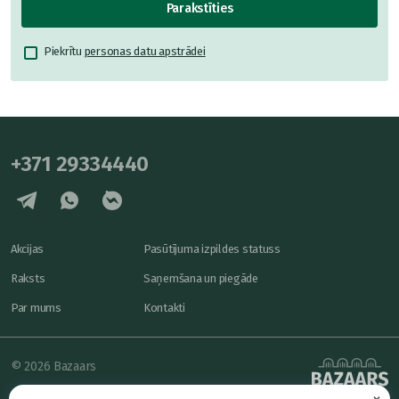
Parakstīties
Piekrītu
personas datu apstrādei
+371 29334440
Akcijas
Pasūtījuma izpildes statuss
Raksts
Saņemšana un piegāde
Par mums
Kontakti
© 2026 Bazaars
×
Konfidencialitāte